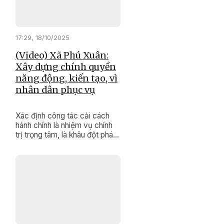
đại; vừa giàu tình người, vừa
tràn đầy khát vọng đổi mới.
17:29, 18/10/2025
(Video) Xã Phú Xuân:
Xây dựng chính quyền
năng động, kiến tạo, vì
nhân dân phục vụ
Xác định công tác cải cách
hành chính là nhiệm vụ chính
trị trọng tâm, là khâu đột phá
góp phần phát triển kinh tế -
xã hội ở địa phương, xã Phú
Xuân luôn quan tâm lãnh đạo,
tổ chức thực hiện.