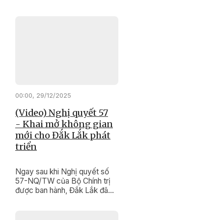
nghiệp đang trở thành điểm
tựa vững chắc giúp người lao
động ổn định cuộc sống, sớm
quay lại thị trường việc làm.
00:00, 29/12/2025
(Video) Nghị quyết 57
- Khai mở không gian
mới cho Đắk Lắk phát
triển
Ngay sau khi Nghị quyết số
57-NQ/TW của Bộ Chính trị
được ban hành, Đắk Lắk đã
vào cuộc quyết liệt, đồng bộ,
tạo bước chuyển mạnh mẽ
trong nhận thức và hành động