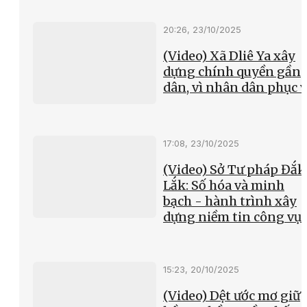
20:26, 23/10/2025
(Video) Xã Dliê Ya xây
dựng chính quyền gần
dân, vì nhân dân phục 
17:08, 23/10/2025
(Video) Sở Tư pháp Đắk
Lắk: Số hóa và minh
bạch - hành trình xây
dựng niềm tin công vụ
15:23, 20/10/2025
(Video) Dệt ước mơ giữ