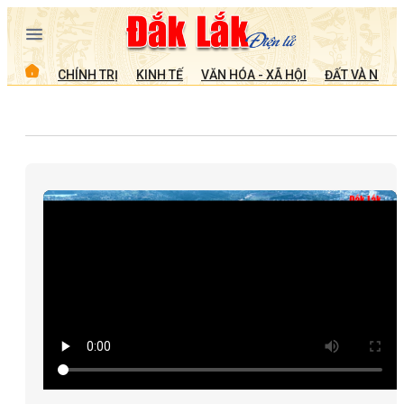
CHÍNH TRỊ
KINH TẾ
VĂN HÓA - XÃ HỘI
ĐẤT VÀ NGƯỜ