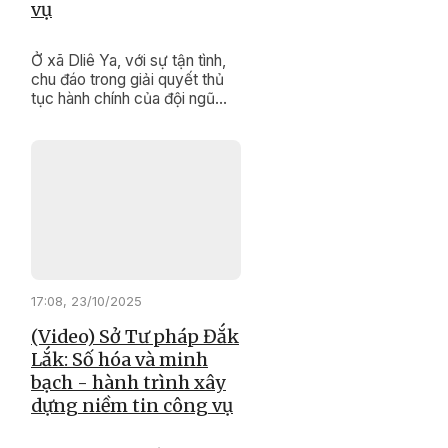
vụ
Ở xã Dliê Ya, với sự tận tình,
chu đáo trong giải quyết thủ
tục hành chính của đội ngũ
cán bộ, công chức, viên chức
đã tạo dựng hình ảnh một nền
hành chính chuyên nghiệp,
hiện đại, thân thiện, gần gũi
với nhân dân.
17:08, 23/10/2025
(Video) Sở Tư pháp Đắk
Lắk: Số hóa và minh
bạch - hành trình xây
dựng niềm tin công vụ