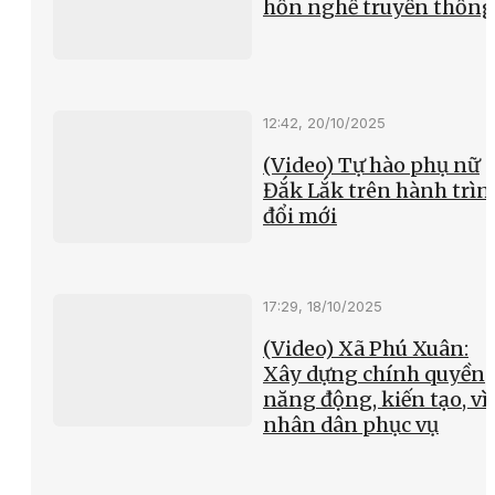
hồn nghề truyền thống
12:42, 20/10/2025
(Video) Tự hào phụ nữ
Đắk Lắk trên hành trìn
đổi mới
17:29, 18/10/2025
(Video) Xã Phú Xuân:
Xây dựng chính quyền
năng động, kiến tạo, vì
nhân dân phục vụ