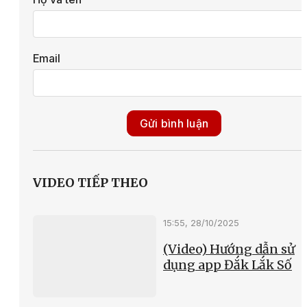
Email
Gửi bình luận
VIDEO TIẾP THEO
15:55, 28/10/2025
(Video) Hướng dẫn sử
dụng app Đắk Lắk Số