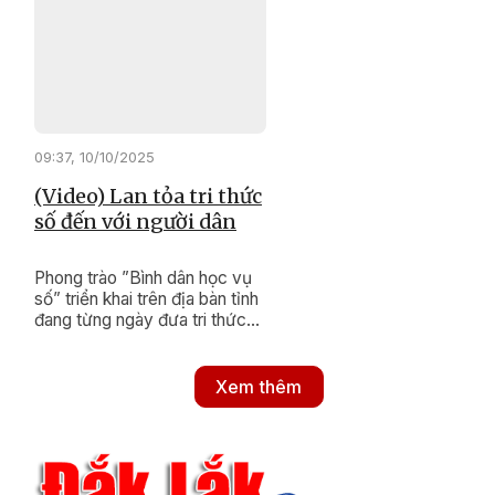
của cả hệ thống chính trị về
khoa học công nghệ, đổi mới
sáng tạo và chuyển đổi số.
Qua đó, mở ra không gian phát
triển mới, bền vững cho địa
phương.
09:37, 10/10/2025
(Video) Lan tỏa tri thức
số đến với người dân
Phong trào ”Bình dân học vụ
số” triển khai trên địa bàn tỉnh
đang từng ngày đưa tri thức
số đến gần hơn với người dân,
đặc biệt là ở vùng xa, vùng
đồng bào dân tộc thiểu số còn
Xem thêm
nhiều khó khăn.