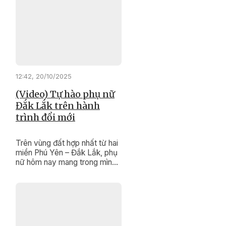
không chỉ dệt nên những tấm
vải thổ cẩm rực rỡ, mà còn
dệt nên cả ước mơ, nghị lực
và gìn giữ hồn cốt văn hóa
của dân tộc mình.
12:42, 20/10/2025
(Video) Tự hào phụ nữ
Đắk Lắk trên hành
trình đổi mới
Trên vùng đất hợp nhất từ hai
miền Phú Yên – Đắk Lắk, phụ
nữ hôm nay mang trong mình
cả sự mềm mại, nghĩa tình
của miền duyên hải và bản
lĩnh, kiên cường của đại ngàn
Tây Nguyên. Sự hòa quyện
ấy tạo nên bản sắc riêng –
vừa truyền thống, vừa hiện