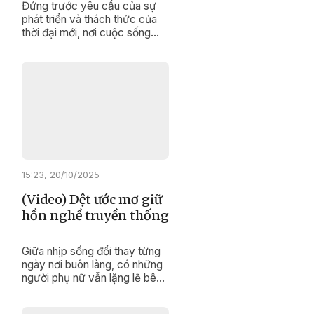
Đứng trước yêu cầu của sự
phát triển và thách thức của
thời đại mới, nơi cuộc sống
ngày càng hiện đại, để thủ tục
hành chính không còn là rào
cản, Sở Tư pháp Đắk Lắk đã
quyết liệt hành động.
15:23, 20/10/2025
(Video) Dệt ước mơ giữ
hồn nghề truyền thống
Giữa nhịp sống đổi thay từng
ngày nơi buôn làng, có những
người phụ nữ vẫn lặng lẽ bên
khung cửi. Bằng đôi tay khéo
léo và trái tim đầy đam mê, họ