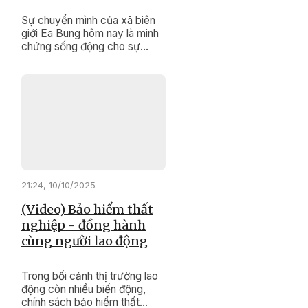
Sự chuyển mình của xã biên
giới Ea Bung hôm nay là minh
chứng sống động cho sự
đúng đắn, kịp thời của các
chính sách dân tộc, Chương
trình mục tiêu quốc gia giảm
nghèo bền vững.
21:24, 10/10/2025
(Video) Bảo hiểm thất
nghiệp - đồng hành
cùng người lao động
Trong bối cảnh thị trường lao
động còn nhiều biến động,
chính sách bảo hiểm thất