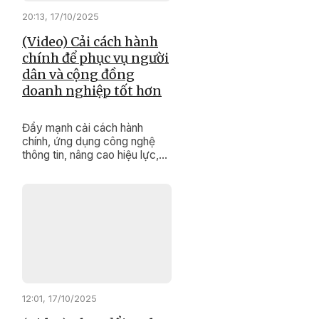
20:13, 17/10/2025
(Video) Cải cách hành
chính để phục vụ người
dân và cộng đồng
doanh nghiệp tốt hơn
Đẩy mạnh cải cách hành
chính, ứng dụng công nghệ
thông tin, nâng cao hiệu lực,
hiệu quả hoạt động và chất
lượng phục vụ người dân,
doanh nghiệp là một trong
những nhiệm vụ quan trọng,
được Ban Quản lý Khu kinh tế
Phú Yên đề ra và tích cực
triển khai trong toàn nhiệm kỳ
2025-2030.
12:01, 17/10/2025