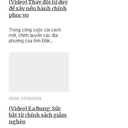
(Video) Thay đổi tư duy
để xây nền hành chính
phục vụ
Trong công cuộc cải cách
mới, chính quyền các địa
phương của tỉnh Đắk
Lắk đang nỗ lực thực hiện
“cuộc cách mạng” về đổi mới
tư duy, phong cách, thái độ
phục vụ, hướng đến sự hài
lòng của người dân.
00:00, 27/12/2025
(Video) Ea Bung: Sức
bật từ chính sách giảm
nghèo