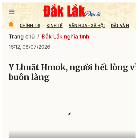
CHÍNH TRỊ
KINH TẾ
VĂN HÓA - XÃ HỘI
ĐẤT VÀ NGƯỜ
Trang chủ
Đắk Lắk nghĩa tình
16:12, 08/07/2026
Y Lhuăt Hmok, người hết lòng vì
buôn làng