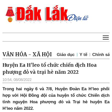
T
VĂN HÓA - XÃ HỘI
Giáo dục
Y tế
Chính sác
Huyện Ea H’leo tổ chức chiến dịch Hoa
phượng đỏ và trại hè năm 2022
10:54, 08/08/2022
Trong hai ngày 6 và 7/8, Huyện Đoàn Ea H’leo phối
hợp với Hội Đồng đội của huyện tổ chức Chiến dịch
tình nguyện Hoa phượng đỏ và Trại hè huyện Ea
H’leo năm 2022.