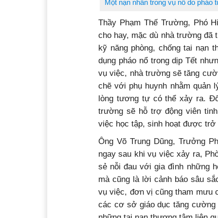
Một nạn nhân trong vụ nổ do pháo tư
Thầy Phạm Thế Trường, Phó H
cho hay, mặc dù nhà trường đã 
kỹ năng phòng, chống tai nạn th
dụng pháo nổ trong dịp Tết nhưn
vụ việc, nhà trường sẽ tăng cườ
chẽ với phụ huynh nhằm quản lý
lòng tương tự có thể xảy ra. Đ
trường sẽ hỗ trợ động viên tin
việc học tập, sinh hoạt được trở 
Ông Võ Trung Dũng, Trưởng Ph
ngay sau khi vụ việc xảy ra, Ph
sẻ nỗi đau với gia đình những 
mà cũng là lời cảnh báo sâu sắ
vụ việc, đơn vị cũng tham mưu 
các cơ sở giáo dục tăng cường 
những tai nạn thương tâm liên q