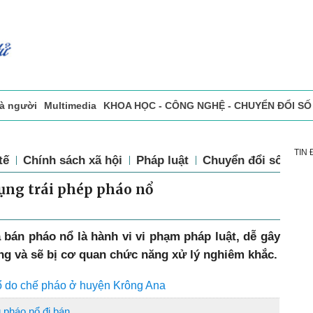
và người
Multimedia
KHOA HỌC - CÔNG NGHỆ - CHUYỂN ĐỔI SỐ
sự
Đọc báo in
Tòa soạn - Bạn đọc
Vấn Đề Bạn Đọc Quan Tâm
TIN
tế
Chính sách xã hội
Pháp luật
Chuyển đổi số
Th
ụng trái phép pháo nổ
bán pháo nổ là hành vi vi phạm pháp luật, dễ gây
 và sẽ bị cơ quan chức năng xử lý nghiêm khắc.
ổ do chế pháo ở huyện Krông Ana
 pháo nổ đi bán