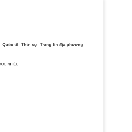
Quốc tế
Thời sự
Trang tin địa phương
 ĐỌC NHIỀU
ể thao
Văn hóa