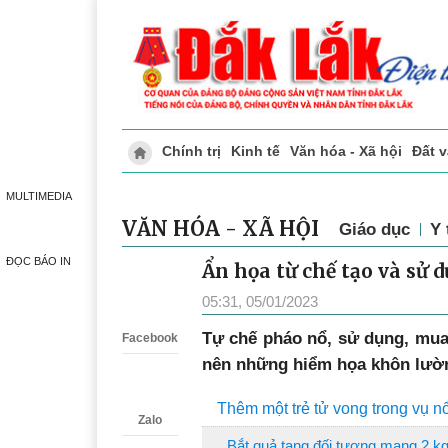
Chính trị
Kinh tế
Văn hóa - Xã hội
Đất 
Doanh nghiệp giới thiệu
Phóng sự - Ký 
MULTIMEDIA
VĂN HÓA - XÃ HỘI
Giáo dục
Y 
ĐỌC BÁO IN
Ẩn họa từ chế tạo và sử d
Zalo
05:31, 05/01/2023
Tự chế pháo nổ, sử dụng, mua 
Facebook
nên những hiểm họa khôn lường
Thêm một trẻ tử vong trong vụ n
Zalo
Bắt quả tang đối tượng mang 2 kg