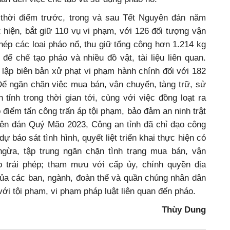
 thời điểm trước, trong và sau Tết Nguyên đán năm
 hiện, bắt giữ 110 vụ vi phạm, với 126 đối tượng vận
phép các loại pháo nổ, thu giữ tổng cộng hơn 1.214 kg
 để chế tạo pháo và nhiều đồ vật, tài liệu liên quan.
g lập biên bản xử phạt vi phạm hành chính đối với 182
Để ngăn chặn việc mua bán, vận chuyển, tàng trữ, sử
 tỉnh trong thời gian tới, cùng với việc đồng loạt ra
o điểm tấn công trấn áp tội phạm, bảo đảm an ninh trật
yên đán Quý Mão 2023, Công an tỉnh đã chỉ đạo công
 báo sát tình hình, quyết liệt triển khai thực hiện có
ngừa, tập trung ngăn chặn tình trạng mua bán, vận
o trái phép; tham mưu với cấp ủy, chính quyền địa
a các ban, ngành, đoàn thể và quần chúng nhân dân
ới tội phạm, vi phạm pháp luật liên quan đến pháo.
Thùy Dung