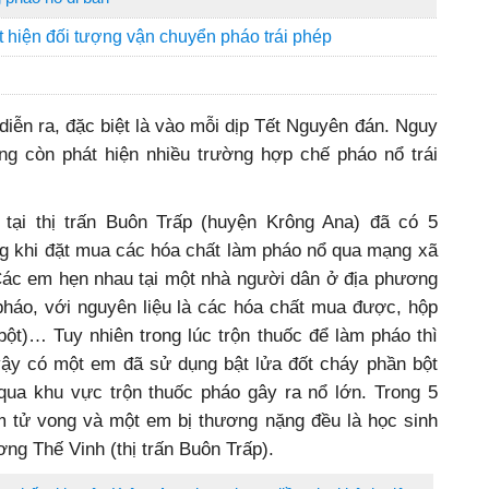
hiện đối tượng vận chuyển pháo trái phép
diễn ra, đặc biệt là vào mỗi dịp Tết Nguyên đán. Nguy
ăng còn phát hiện nhiều trường hợp chế pháo nổ trái
 tại thị trấn Buôn Trấp (huyện Krông Ana) đã có 5
hi đặt mua các hóa chất làm pháo nổ qua mạng xã
Các em hẹn nhau tại một nhà người dân ở địa phương
 pháo, với nguyên liệu là các hóa chất mua được, hộp
 bột)… Tuy nhiên trong lúc trộn thuốc để làm pháo thì
 vậy có một em đã sử dụng bật lửa đốt cháy phần bột
 qua khu vực trộn thuốc pháo gây ra nổ lớn. Trong 5
 tử vong và một em bị thương nặng đều là học sinh
g Thế Vinh (thị trấn Buôn Trấp).