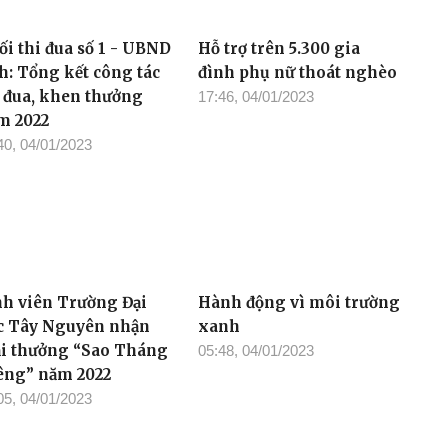
ối thi đua số 1 - UBND
Hỗ trợ trên 5.300 gia
nh: Tổng kết công tác
đình phụ nữ thoát nghèo
i đua, khen thưởng
17:46, 04/01/2023
m 2022
40, 04/01/2023
nh viên Trường Đại
Hành động vì môi trường
c Tây Nguyên nhận
xanh
ải thưởng “Sao Tháng
05:48, 04/01/2023
êng” năm 2022
05, 04/01/2023