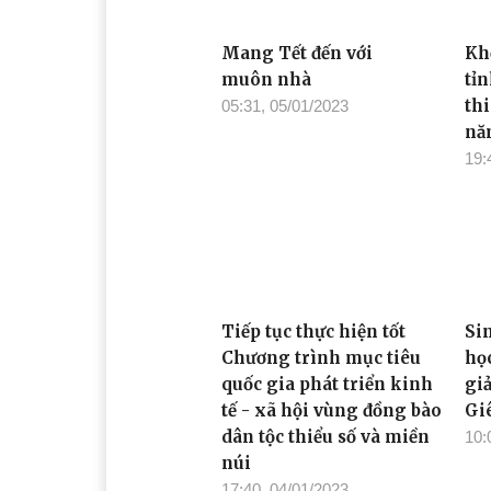
Mang Tết đến với
Kh
muôn nhà
tỉ
th
05:31, 05/01/2023
nă
19:
Tiếp tục thực hiện tốt
Si
Chương trình mục tiêu
họ
quốc gia phát triển kinh
gi
tế - xã hội vùng đồng bào
Gi
dân tộc thiểu số và miền
10:
núi
17:40, 04/01/2023