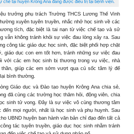
̣ chế tại huyện Krông Ana đang được điều trị tại bệnh viện.
iệu trưởng phụ trách Trường THCS Lương Thế Vinh
thường xuyên tuyên truyền, nhắc nhở học sinh về các
ương tích, đặc biệt là tai nạn từ việc chế tạo và sử
g vẫn không tránh khỏi sự việc đau lòng xảy ra. Sau
ng công tác giáo dục học sinh, đặc biệt phối hợp chặt
, giáo dục con em tốt hơn, tránh những sự việc đau
ối với các em học sinh bị thương trong vụ việc, nhà
h thần, giúp các em sớm vượt qua cú sốc tâm lý để
lại bình thường.
òng Giáo dục và Đào tạo huyện Krông Ana chia sẻ,
òng đã cùng các trường học thăm hỏi, động viên, chia
học sinh tử vong. Đây là sự việc vô cùng thương tâm
c đến mọi người, nhất là học sinh và phụ huynh. Sau
cho UBND huyện ban hành văn bản chỉ đạo đến tất cả
công tác tuyên truyền, giáo dục học sinh nhằm tránh
uan đến việc chế tạo và sử dụng pháo nổ.