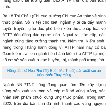
nâng cao chất lượng đảm bảo ATTP trên địa bàn toàn
tỉnh.
Bà Lê Thị Châu (Chi cục trưởng Chi cục An toàn vệ sinh
thực phẩm, Sở Y tế) cho biết, ngành y tế đã đẩy mạnh
tuyên truyền, giáo dục phổ biến kiến thức pháp luật về
ATTP đến đông đảo người dân. Ngoài ra, các cấp, các
ngành cũng tăng cường thanh tra, kiểm tra, kiểm soát,
riêng trong Tháng hành động vì ATTP năm nay có ba
đoàn kiểm tra liên ngành tiến hành kiểm tra ATTP tại một
số cơ sở sản xuất ở các huyện, thị, thành phố trong tỉnh.
Nông dân xã Hòa Phú (TP. Buôn Ma Thuột) sản xuất rau an
toàn.
Ảnh
: Thúy Hồng
Ngành NN-PTNT cũng đang quan tâm đến xây dựng
vùng sản xuất an toàn và cấp mã số vùng trồng, xác
nhận sản phẩm chuỗi cung ứng thực phẩm. Trong năm
2022, trên địa bàn tỉnh đã hình thành các vùng nguyên