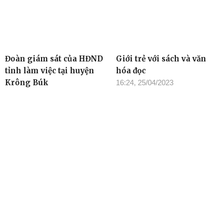
Đoàn giám sát của HĐND
Giới trẻ với sách và văn
tỉnh làm việc tại huyện
hóa đọc
Krông Búk
16:24, 25/04/2023
17:23, 25/04/2023
TIN ĐỌC NHIỀU
Cơ quan chủ quản: Tỉnh ủy Đắk Lắk
Giấy phép xuất bản số 31/GP-BTTTT ngày 21/01/2022 của Bộ
TT-TT
Giám đốc: Đào Phạm Hoàng Quyên
Tòa soạn: 23 Lê Duẩn, Phường Buôn Ma Thuột, tỉnh Đắk Lắk
Điện thoại: (0262) 3852383 - 3810414 - Fax: (0262) 3810451 -
Email: toasoan.baodaklak@gmail.com