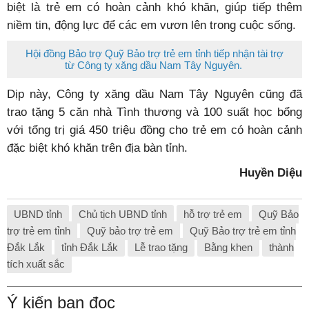
biệt là trẻ em có hoàn cảnh khó khăn, giúp tiếp thêm
niềm tin, động lực để các em vươn lên trong cuộc sống.
Hội đồng Bảo trợ Quỹ Bảo trợ trẻ em tỉnh tiếp nhận tài trợ
từ Công ty xăng dầu Nam Tây Nguyên.
Dịp này, Công ty xăng dầu Nam Tây Nguyên cũng đã
trao tặng 5 căn nhà Tình thương và 100 suất học bổng
với tổng trị giá 450 triệu đồng cho trẻ em có hoàn cảnh
đặc biệt khó khăn trên địa bàn tỉnh.
Huyền Diệu
UBND tỉnh
Chủ tịch UBND tỉnh
hỗ trợ trẻ em
Quỹ Bảo
trợ trẻ em tỉnh
Quỹ bảo trợ trẻ em
Quỹ Bảo trợ trẻ em tỉnh
Đắk Lắk
tỉnh Đắk Lắk
Lễ trao tặng
Bằng khen
thành
tích xuất sắc
Ý kiến bạn đọc