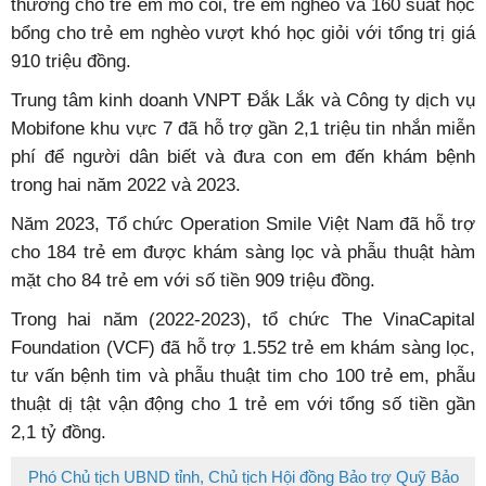
thương cho trẻ em mồ côi, trẻ em nghèo và 160 suất học
bổng cho trẻ em nghèo vượt khó học giỏi với tổng trị giá
910 triệu đồng.
Trung tâm kinh doanh VNPT Đắk Lắk và Công ty dịch vụ
Mobifone khu vực 7 đã hỗ trợ gần 2,1 triệu tin nhắn miễn
phí để người dân biết và đưa con em đến khám bệnh
trong hai năm 2022 và 2023.
Năm 2023, Tổ chức Operation Smile Việt Nam đã hỗ trợ
cho 184 trẻ em được khám sàng lọc và phẫu thuật hàm
mặt cho 84 trẻ em với số tiền 909 triệu đồng.
Trong hai năm (2022-2023), tổ chức The VinaCapital
Foundation (VCF) đã hỗ trợ 1.552 trẻ em khám sàng lọc,
tư vấn bệnh tim và phẫu thuật tim cho 100 trẻ em, phẫu
thuật dị tật vận động cho 1 trẻ em với tổng số tiền gần
2,1 tỷ đồng.
Phó Chủ tịch UBND tỉnh, Chủ tịch Hội đồng Bảo trợ Quỹ Bảo