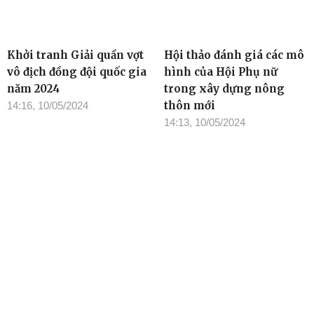
Khởi tranh Giải quần vợt
Hội thảo đánh giá các mô
vô địch đồng đội quốc gia
hình của Hội Phụ nữ
năm 2024
trong xây dựng nông
thôn mới
14:16, 10/05/2024
14:13, 10/05/2024
TIN ĐỌC NHIỀU
Cơ quan chủ quản: Tỉnh ủy Đắk Lắk
Giấy phép xuất bản số 31/GP-BTTTT ngày 21/01/2022 của Bộ
TT-TT
Giám đốc: Đào Phạm Hoàng Quyên
Tòa soạn: 23 Lê Duẩn, Phường Buôn Ma Thuột, tỉnh Đắk Lắk
Điện thoại: (0262) 3852383 - 3810414 - Fax: (0262) 3810451 -
Email: toasoan.baodaklak@gmail.com
Ghi rõ nguồn “Báo Đắk Lắk Điện tử” khi phát hành lại thông tin từ