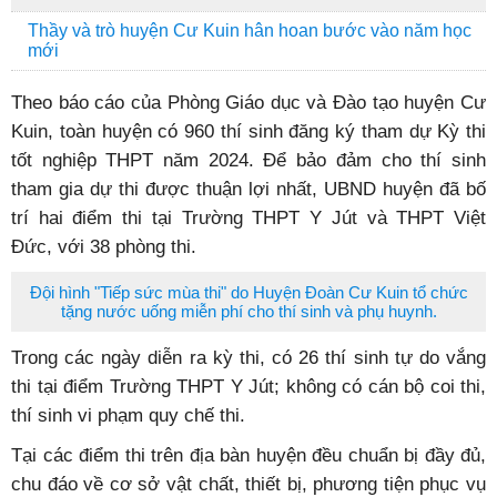
Thầy và trò huyện Cư Kuin hân hoan bước vào năm học
mới
Theo báo cáo của Phòng Giáo dục và Đào tạo huyện Cư
Kuin, toàn huyện có 960 thí sinh đăng ký tham dự Kỳ thi
tốt nghiệp THPT năm 2024. Để bảo đảm cho thí sinh
tham gia dự thi được thuận lợi nhất, UBND huyện đã bố
trí hai điểm thi tại Trường THPT Y Jút và THPT Việt
Đức, với 38 phòng thi.
Đội hình "Tiếp sức mùa thi" do Huyện Đoàn Cư Kuin tổ chức
tặng nước uống miễn phí cho thí sinh và phụ huynh.
Trong các ngày diễn ra kỳ thi, có 26 thí sinh tự do vắng
thi tại điểm Trường THPT Y Jút; không có cán bộ coi thi,
thí sinh vi phạm quy chế thi.
Tại các điểm thi trên địa bàn huyện đều chuẩn bị đầy đủ,
chu đáo về cơ sở vật chất, thiết bị, phương tiện phục vụ