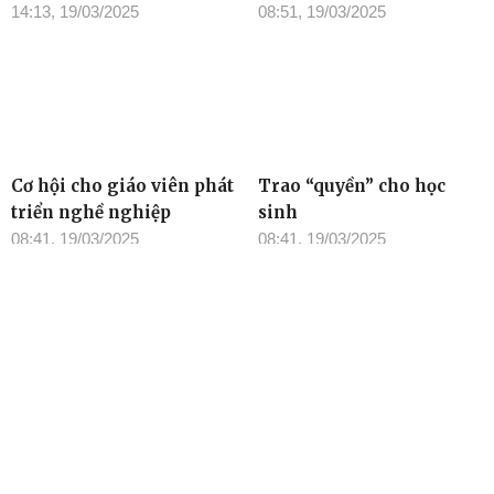
14:13, 19/03/2025
08:51, 19/03/2025
Cơ hội cho giáo viên phát
Trao “quyền” cho học
triển nghề nghiệp
sinh
08:41, 19/03/2025
08:41, 19/03/2025
TIN ĐỌC NHIỀU
Cơ quan chủ quản: Tỉnh ủy Đắk Lắk
Giấy phép xuất bản số 31/GP-BTTTT ngày 21/01/2022 của Bộ
TT-TT
Giám đốc: Đào Phạm Hoàng Quyên
Tòa soạn: 23 Lê Duẩn, Phường Buôn Ma Thuột, tỉnh Đắk Lắk
Điện thoại: (0262) 3852383 - 3810414 - Fax: (0262) 3810451 -