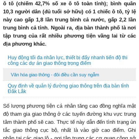
ô tô (chiếm 42,7% số xe ô tô toàn tỉnh); bình quân
10,3 người dân (đủ tuổi sở hữu) có 1 chiếc ô tô, tỷ lệ
này cao gấp 1,8 lần trung bình cả nước, gấp 2,2 lần
trung bình cả tỉnh. Ngoài ra, địa bàn thành phố là nơi
tập trung của rất nhiều phương tiện vãng lai từ các
địa phương khác.
Huy động tối đa nhân lực, thiết bị đẩy nhanh tiến độ thi
công các dự án giao thông trọng điểm
Văn hóa giao thông - đôi điều cần suy ngẫm
Quy định về quản lý đường giao thông trên địa bàn tỉnh
Đắk Lắk
Số lượng phương tiện cá nhân tăng cao đồng nghĩa mật
độ tham gia giao thông ở các tuyến đường khu vực trung
tâm thành phố sẽ cao. Thực tế này dẫn đến tình trạng ùn
tắc giao thông cục bộ, nhất là vào giờ cao điểm. Ghi
nhận tại các giao lộ - nơi tập trung các cơ quan công sở