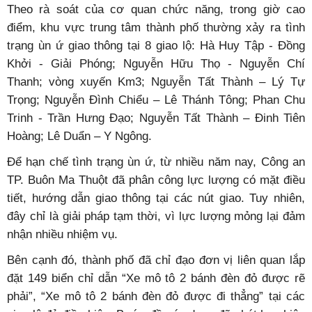
Theo rà soát của cơ quan chức năng, trong giờ cao
điểm, khu vực trung tâm thành phố thường xảy ra tình
trạng ùn ứ giao thông tại 8 giao lộ: Hà Huy Tập - Đồng
Khởi - Giải Phóng; Nguyễn Hữu Thọ - Nguyễn Chí
Thanh; vòng xuyến Km3; Nguyễn Tất Thành – Lý Tự
Trọng; Nguyễn Đình Chiểu – Lê Thánh Tông; Phan Chu
Trinh - Trần Hưng Đạo; Nguyễn Tất Thành – Đinh Tiên
Hoàng; Lê Duẩn – Y Ngông.
Để hạn chế tình trạng ùn ứ, từ nhiều năm nay, Công an
TP. Buôn Ma Thuột đã phân công lực lượng có mặt điều
tiết, hướng dẫn giao thông tại các nút giao. Tuy nhiên,
đây chỉ là giải pháp tạm thời, vì lực lượng mỏng lại đảm
nhận nhiều nhiệm vụ.
Bên cạnh đó, thành phố đã chỉ đạo đơn vị liên quan lắp
đặt 149 biển chỉ dẫn “Xe mô tô 2 bánh đèn đỏ được rẽ
phải”, “Xe mô tô 2 bánh đèn đỏ được đi thẳng” tại các