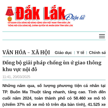
T
VĂN HÓA - XÃ HỘI
Giáo dục
Y tế
Chính sác
Đồng bộ giải pháp chống ùn ứ giao thông
khu vực nội đô
11:41, 20/03/2025
N
hững năm qua, số lượng phương tiện cá nhân tại
TP. Buôn Ma Thuột tăng nhanh, tăng cao. Tính đến
cuối năm 2024, toàn thành phố có 58.460 xe mô tô
(chiếm 37% số xe mô tô trên địa bàn tỉnh), 41.525 xe