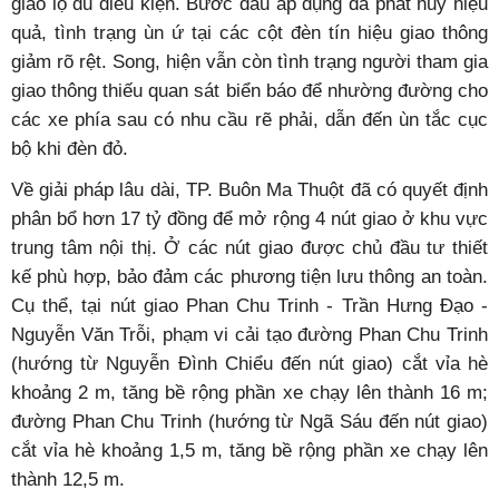
giao lộ đủ điều kiện. Bước đầu áp dụng đã phát huy hiệu
quả, tình trạng ùn ứ tại các cột đèn tín hiệu giao thông
giảm rõ rệt. Song, hiện vẫn còn tình trạng người tham gia
giao thông thiếu quan sát biển báo để nhường đường cho
các xe phía sau có nhu cầu rẽ phải, dẫn đến ùn tắc cục
bộ khi đèn đỏ.
Về giải pháp lâu dài, TP. Buôn Ma Thuột đã có quyết định
phân bổ hơn 17 tỷ đồng để mở rộng 4 nút giao ở khu vực
trung tâm nội thị. Ở các nút giao được chủ đầu tư thiết
kế phù hợp, bảo đảm các phương tiện lưu thông an toàn.
Cụ thể, tại nút giao Phan Chu Trinh - Trần Hưng Đạo -
Nguyễn Văn Trỗi, phạm vi cải tạo đường Phan Chu Trinh
(hướng từ Nguyễn Đình Chiểu đến nút giao) cắt vỉa hè
khoảng 2 m, tăng bề rộng phần xe chạy lên thành 16 m;
đường Phan Chu Trinh (hướng từ Ngã Sáu đến nút giao)
cắt vỉa hè khoảng 1,5 m, tăng bề rộng phần xe chạy lên
thành 12,5 m.