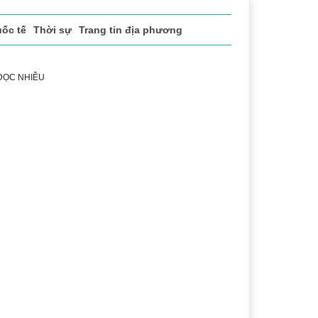
ốc tế
Thời sự
Trang tin địa phương
 ĐỌC NHIỀU
ể thao
Văn hóa