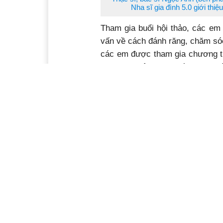
Nha sĩ gia đình 5.0 giới thi
Tham gia buổi hội thảo, các em
vấn về cách đánh răng, chăm sóc
các em được tham gia chương tr
thực cho việc chăm sóc răng miệ
Học sinh Trường Tiểu học Quốc 
Qua hoạt động này, nhà trường
răng miệng đến với phụ huynh, 
còn có răng miệng chắc khoẻ, tự
chăm sóc răng
Ý kiến bạn đọc