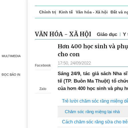
Chính trị
Kinh tế
Văn hóa - Xã hội
Đất và n
Doanh nghiệp giới thiệu
Phóng sự - Ký sự
Đ
VĂN HÓA - XÃ HỘI
Giáo dục
Y 
Hơn 400 học sinh và ph
Zalo
cho con
MULTIMEDIA
17:50, 24/09/2022
Facebook
Sáng 24/9, tác giả sách Nha sĩ
ĐỌC BÁO IN
tế (TP. Buôn Ma Thuột) tổ chứ
của hơn 400 học sinh và phụ h
Zalo
Trẻ lười chăm sóc răng miệng d
Chăm sóc răng miệng tại nhà
Cách chăm sóc răng sữa cho trẻ