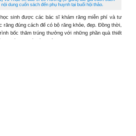
ệu nội dung cuốn sách đến phụ huynh tại buổi hội thảo.
 học sinh được các bác sĩ khám răng miễn phí và tư
 răng đúng cách để có bộ răng khỏe, đẹp. Đồng thời,
ình bốc thăm trúng thưởng với những phần quà thiết
ng phù hợp với lứa tuổi.
tế (TP. Buôn Ma Thuột) được bác sĩ khám răng miễn phí.
 mong muốn lan toả và truyền thông việc chăm sóc
vì một tương lai thế hệ trẻ không chỉ khoẻ mạnh mà
 tin, giúp các em thành công hơn sau này.
Hoàng Tuyết