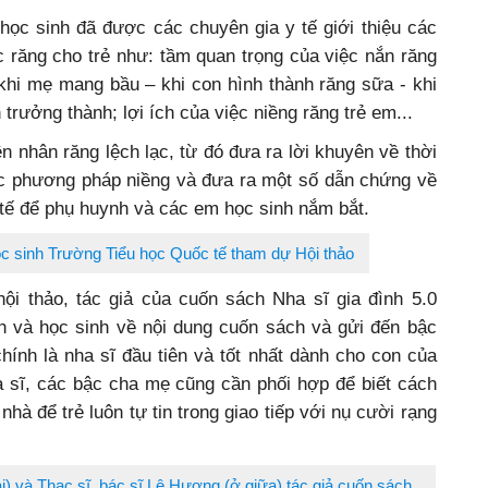
 học sinh đã được các chuyên gia y tế giới thiệu các
 răng cho trẻ như: tầm quan trọng của việc nắn răng
 khi mẹ mang bầu – khi con hình thành răng sữa - khi
trưởng thành; lợi ích của việc niềng răng trẻ em...
n nhân răng lệch lạc, từ đó đưa ra lời khuyên về thời
ác phương pháp niềng và đưa ra một số dẫn chứng về
tế để phụ huynh và các em học sinh nắm bắt.
c sinh Trường Tiểu học Quốc tế tham dự Hội thảo
ội thảo, tác giả của cuốn sách Nha sĩ gia đình 5.0
nh và học sinh về nội dung cuốn sách và gửi đến bậc
ính là nha sĩ đầu tiên và tốt nhất dành cho con của
a sĩ, các bậc cha mẹ cũng cần phối hợp để biết cách
hà để trẻ luôn tự tin trong giao tiếp với nụ cười rạng
i) và Thạc sĩ, bác sĩ Lê Hương (ở giữa) tác giả cuốn sách