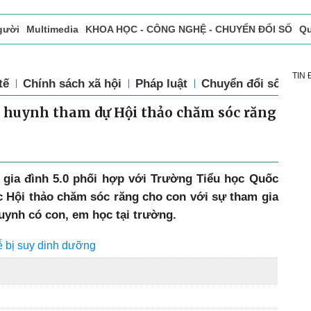
gười
Multimedia
KHOA HỌC - CÔNG NGHỆ - CHUYỂN ĐỔI SỐ
Qu
ọc báo in
Tòa soạn - Bạn đọc
Vấn Đề Bạn Đọc Quan Tâm
TIN
tế
Chính sách xã hội
Pháp luật
Chuyển đổi số
Th
ụ huynh tham dự Hội thảo chăm sóc răng
 gia đình 5.0
phối hợp với Trường Tiểu học Quốc
c Hội thảo chăm sóc răng cho con với sự tham gia
uynh có con, em học tại trường.
ễ bị suy dinh dưỡng