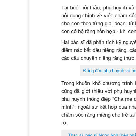
Tại buổi hội thảo, phụ huynh và
nội dung chính về việc chăm sóc
cho con theo từng giai đoạn: từ
con có bộ răng hỗn hợp - khi con 
Hai bác sĩ đã phân tích kỹ nguyê
điểm nào bắt đầu niềng răng, c
các câu chuyện niềng răng thực 
Đông đảo phụ huynh và họ
Trong khuôn khổ chương trình h
cũng đã giới thiệu với phụ huy
phụ huynh thông điệp “Cha mẹ ch
mình”; ngoài sự kết hợp của nh
chăm sóc răng miệng cho trẻ tại n
rỡ.
Thạc sĩ, bác sĩ Ngọc Anh (bên phả