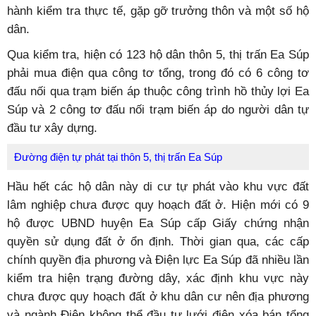
hành kiểm tra thực tế, gặp gỡ trưởng thôn và một số hộ
dân.
Qua kiểm tra, hiện có 123 hộ dân thôn 5, thị trấn Ea Súp
phải mua điện qua công tơ tổng, trong đó có 6 công tơ
đấu nối qua trạm biến áp thuộc công trình hồ thủy lợi Ea
Súp và 2 công tơ đấu nối trạm biến áp do người dân tự
đầu tư xây dựng.
Đường điện tự phát tại thôn 5, thị trấn Ea Súp
Hầu hết các hộ dân này di cư tự phát vào khu vực đất
lâm nghiệp chưa được quy hoạch đất ở. Hiện mới có 9
hộ được UBND huyện Ea Súp cấp Giấy chứng nhận
quyền sử dụng đất ở ổn định. Thời gian qua, các cấp
chính quyền địa phương và Điện lực Ea Súp đã nhiều lần
kiểm tra hiện trạng đường dây, xác định khu vực này
chưa được quy hoạch đất ở khu dân cư nên địa phương
và ngành Điện không thể đầu tư lưới điện xóa bán tổng