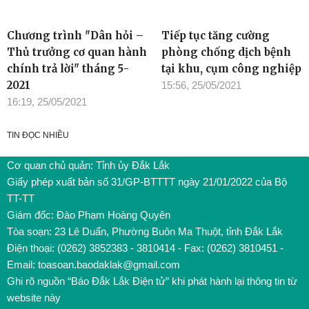
Chương trình "Dân hỏi –
Tiếp tục tăng cường
Thủ trưởng cơ quan hành
phòng chống dịch bệnh
chính trả lời" tháng 5-
tại khu, cụm công nghiệp
2021
15:56, 25/05/2021
16:19, 25/05/2021
TIN ĐỌC NHIỀU
Cơ quan chủ quản: Tỉnh ủy Đắk Lắk
Giấy phép xuất bản số 31/GP-BTTTT ngày 21/01/2022 của Bộ
TT-TT
Giám đốc: Đào Phạm Hoàng Quyên
Tòa soạn: 23 Lê Duẩn, Phường Buôn Ma Thuột, tỉnh Đắk Lắk
Điện thoại: (0262) 3852383 - 3810414 - Fax: (0262) 3810451 -
Email: toasoan.baodaklak@gmail.com
Ghi rõ nguồn “Báo Đắk Lắk Điện tử” khi phát hành lại thông tin từ
website này