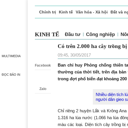
Chính trị
Kinh tế
Văn hóa - Xã hội
Đất và n
Doanh nghiệp giới thiệu
Phóng sự - Ký sự
Đ
KINH TẾ
Đầu tư
Công nghiệp
Nô
Có trên 2.000 ha cây trồ
Zalo
09:45, 30/05/2017
MULTIMEDIA
Ban chỉ huy Phòng chống thiên ta
Facebook
thường của thời tiết, trên địa bà
ĐỌC BÁO IN
trong đợt phổ biến đạt khoảng 200 
Zalo
Nhiều diện tích 
người dân gieo s
Chỉ riêng 2 huyện Lắk và Krông Ana 
1.316 ha lúa nước (1.066 ha lúa đôn
màu các loại. Diện tích cây trồng bị