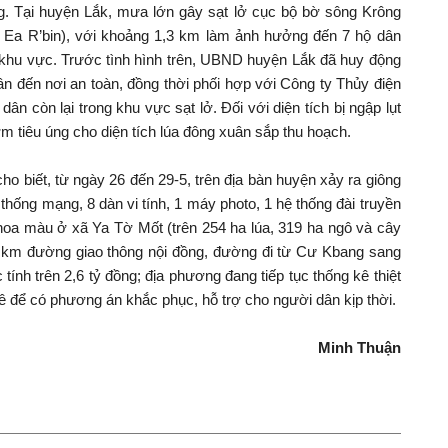
ồng. Tại huyện Lắk, mưa lớn gây sạt lở cục bộ bờ sông Krông
 Ea R’bin), với khoảng 1,3 km làm ảnh hưởng đến 7 hộ dân
 khu vực. Trước tình hình trên, UBND huyện Lắk đã huy động
dân đến nơi an toàn, đồng thời phối hợp với Công ty Thủy điện
n còn lại trong khu vực sạt lở. Đối với diện tích bị ngập lụt
 tiêu úng cho diện tích lúa đông xuân sắp thu hoạch.
 biết, từ ngày 26 đến 29-5, trên địa bàn huyện xảy ra giông
thống mạng, 8 dàn vi tính, 1 máy photo, 1 hệ thống đài truyền
 hoa màu ở xã Ya Tờ Mốt (trên 254 ha lúa, 319 ha ngô và cây
2 km đường giao thông nội đồng, đường đi từ Cư Kbang sang
 tính trên 2,6 tỷ đồng; địa phương đang tiếp tục thống kê thiệt
vê để có phương án khắc phục, hỗ trợ cho người dân kịp thời.
Minh Thuận