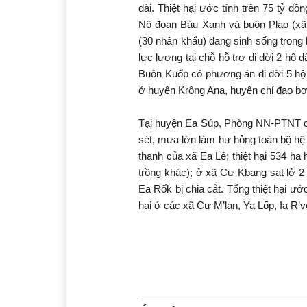
dài. Thiệt hại ước tính trên 75 tỷ đ
Nô đoạn Bàu Xanh và buôn Plao (xã
(30 nhân khẩu) đang sinh sống trong
lực lượng tại chỗ hỗ trợ di dời 2 hộ 
Buôn Kuốp có phương án di dời 5 hộ dâ
ở huyện Krông Ana, huyện chỉ đạo bơm
Tại huyện Ea Súp, Phòng NN-PTNT cho
sét, mưa lớn làm hư hỏng toàn bộ hệ 
thanh của xã Ea Lê; thiệt hại 534 ha
trồng khác); ở xã Cư Kbang sạt lở 
Ea Rốk bị chia cắt. Tổng thiệt hại ước
hại ở các xã Cư M’lan, Ya Lốp, Ia R’