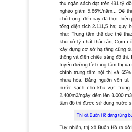
kinh tế của thị xã đạt 12,85%;
thu ngân sách đạt trên 481 tỷ đồ
nghèo giảm 5,86%/năm... Để thu
chú trọng, đến nay đã thực hiện
tổng diện tích 2.111,5 ha; quy
như: Trung tâm thể dục thể tha
khu xử lý chất thải rắn, Cụm c
xây dựng cơ sở hạ tầng cũng đư
thông và điện chiếu sáng đô thị
tuyến đường từ trung tâm thị x
chính trung tâm nội thị và 65%
nhựa hóa. Bằng nguồn vốn tài
nước sạch cho khu vực trung 
2.400m3/ngày đêm lên 8.000 m3
tâm đô thị được sử dụng nước s
Thị xã Buôn Hồ đang từng bư