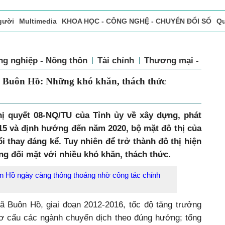
gười
Multimedia
KHOA HỌC - CÔNG NGHỆ - CHUYỂN ĐỔI SỐ
Qu
ọc báo in
Tòa soạn - Bạn đọc
Vấn Đề Bạn Đọc Quan Tâm
ng nghiệp - Nông thôn
Tài chính
Thương mại - Dịch
đô thị Buôn Hồ: Những khó khăn, thách
ị quyết 08-NQ/TU của Tỉnh ủy về xây dựng, phát
2015 và định hướng đến năm 2020, bộ mặt đô thị của
 thay đáng kể. Tuy nhiên để trở thành đô thị hiện
ng đối mặt với nhiều khó khăn, thách thức.
n Hồ ngày càng thông thoáng nhờ công tác chỉnh
xã Buôn Hồ, giai đoạn 2012-2016, tốc độ tăng trưởng