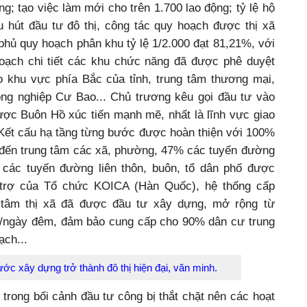
 cơ cấu các ngành chuyển dịch theo đúng hướng; tổng
ng; tạo việc làm mới cho trên 1.700 lao động; tỷ lệ hộ
 hút đầu tư đô thị, công tác quy hoạch được thị xã
 phủ quy hoạch phân khu tỷ lệ 1/2.000 đạt 81,21%, với
 hoạch chi tiết các khu chức năng đã được phê duyệt
o khu vực phía Bắc của tỉnh, trung tâm thương mại,
ông nghiệp Cư Bao... Chủ trương kêu gọi đầu tư vào
ợc Buôn Hồ xúc tiến mạnh mẽ, nhất là lĩnh vực giao
. Kết cấu hạ tầng từng bước được hoàn thiện với 100%
ã đến trung tâm các xã, phường, 47% các tuyến đường
 các tuyến đường liên thôn, buôn, tổ dân phố được
 trợ của Tổ chức KOICA (Hàn Quốc), hệ thống cấp
tâm thị xã đã được đầu tư xây dựng, mở rộng từ
/ngày đêm, đảm bảo cung cấp cho 90% dân cư trung
ạch...
ớc xây dựng trở thành đô thị hiện đại, văn minh.