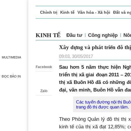
Chính trị
Kinh tế
Văn hóa - Xã hội
Đất và n
Doanh nghiệp giới thiệu
Phóng sự - Ký sự
Đ
KINH TẾ
Đầu tư
Công nghiệp
Nô
Xây dựng và phát triển 
Zalo
thức
MULTIMEDIA
09:03, 30/05/2017
Facebook
Sau hơn 5 năm thực hiện Ngh
ĐỌC BÁO IN
triển thị xã giai đoạn 2011 – 
thị xã Buôn Hồ đã có những đổi
Zalo
đại, văn minh, Buôn Hồ vẫn đa
Các tuyến đường nội thị Buô
trang đô thị được quan tâm.
Theo Phòng Quản lý đô thị thị 