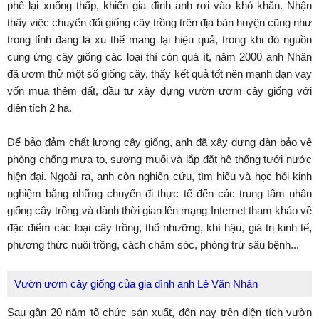
phê lại xuống thấp, khiến gia đình anh rơi vào khó khăn. Nhận
thấy việc chuyển đổi giống cây trồng trên địa bàn huyện cũng như
trong tỉnh đang là xu thế mang lại hiệu quả, trong khi đó nguồn
cung ứng cây giống các loại thì còn quá ít, năm 2000 anh Nhân
đã ươm thử một số giống cây, thấy kết quả tốt nên mạnh dạn vay
vốn mua thêm đất, đầu tư xây dựng vườn ươm cây giống với
diện tích 2 ha.
Để bảo đảm chất lượng cây giống, anh đã xây dựng dàn bảo vệ
phòng chống mưa to, sương muối và lắp đặt hệ thống tưới nước
hiện đại. Ngoài ra, anh còn nghiên cứu, tìm hiểu và học hỏi kinh
nghiệm bằng những chuyến đi thực tế đến các trung tâm nhân
giống cây trồng và dành thời gian lên mạng Internet tham khảo về
đặc điểm các loại cây trồng, thổ nhưỡng, khí hậu, giá trị kinh tế,
phương thức nuôi trồng, cách chăm sóc, phòng trừ sâu bệnh...
Vườn ươm cây giống của gia đình anh Lê Văn Nhân
Sau gần 20 năm tổ chức sản xuất, đến nay trên diện tích vườn