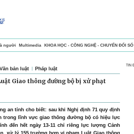
và người
Multimedia
KHOA HỌC - CÔNG NGHỆ - CHUYỂN ĐỔI SỐ
sự
Đọc báo in
Tòa soạn - Bạn đọc
Vấn Đề Bạn Đọc Quan Tâm
TIN
Văn bản luật
Pháp luật
Luật Giao thông đường bộ bị xử phạt
g an tỉnh cho biết: sau khi Nghị định 71 quy định
h trong lĩnh vực giao thông đường bộ có hiệu lực
tính đến hết ngày 13-11 chỉ riêng lực lượng
Cảnh
iện, xử lý 155 trường hợp vi phạm Luật Giao thông