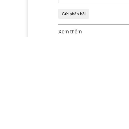
Xem thêm
Mở đợt cao điểm bảo đảm
Gầ
ATGT dịp Tết
gi
th
15:44, 15/11/2012
11: