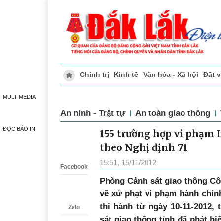
Chính trị
Kinh tế
Văn hóa - Xã hội
Đất 
Doanh nghiệp giới thiệu
Phóng sự - Ký 
MULTIMEDIA
An ninh - Trật tự
An toàn giao thông
ĐỌC BÁO IN
155 trường hợp vi phạm 
Zalo
theo Nghị định 71
15:51, 15/11/2012
Facebook
Phòng Cảnh sát giao thông Côn
về xử phạt vi phạm hành chín
thi hành từ ngày 10-11-2012, 
Zalo
sát
giao thông tỉnh đã phát h