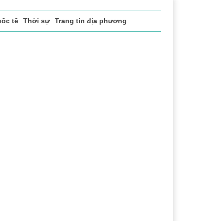
ốc tế
Thời sự
Trang tin địa phương
 ĐỌC NHIỀU
ng
Lịch sử - Truyền thống
Bảo vệ nền tảng tư tưởng