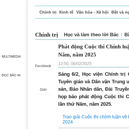
Chính trị
Kinh tế
Văn hóa - Xã hội
Đất và n
Doanh nghiệp giới thiệu
Phóng sự - Ký sự
Đ
Chính trị
Học và làm theo lời Bác
Phát động Cuộc thi Chính
Zalo
Đảng lần thứ Năm, năm 
MULTIMEDIA
12:50, 06/02/2025
Facebook
Sáng 6/2, Học viện Chính trị
ĐỌC BÁO IN
Tuyên giáo và Dân vận Trung 
sản, Báo Nhân dân, Đài Truyề
Zalo
họp báo phát động Cuộc thi C
lần thứ Năm, năm 2025.
Trao giải Cuộc thi chính luận v
2024