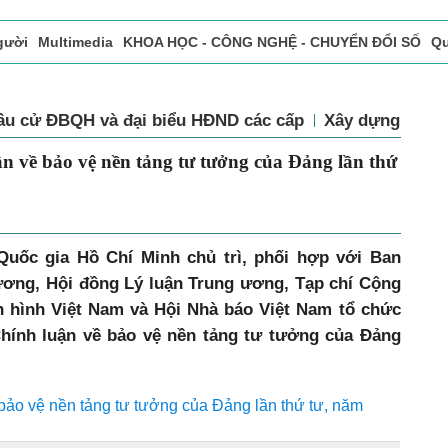
gười
Multimedia
KHOA HỌC - CÔNG NGHỆ - CHUYỂN ĐỔI SỐ
Qu
ọc báo in
Tòa soạn - Bạn đọc
Vấn Đề Bạn Đọc Quan Tâm
TIN
Bầu cử ĐBQH và đại biểu HĐND các cấp
Xây dựng Đả
 luận về bảo vệ nền tảng tư tưởng của
2025
 Quốc gia Hồ Chí Minh chủ trì, phối hợp với Ban
ương, Hội đồng Lý luận Trung ương, Tạp chí Cộng
n hình Việt Nam và Hội Nhà báo Việt Nam tổ chức
hính luận về bảo vệ nền tảng tư tưởng của Đảng
ề bảo vệ nền tảng tư tưởng của Đảng lần thứ tư, năm