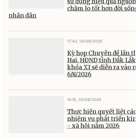
sử dụng hiệu quả nguồn 
chăm lo tốt hơn đời sốn
nhân dân
17:42, 04/08/2026
Kỳ họp Chuyên đề lần th
Hai, HĐND tỉnh Đắk Lắk
khóa XI sẽ diễn ra vào 
6/8/2026
14:15, 05/08/2026
Thực hiện quyết liệt các
nhiệm vụ phát triển kin
- xã hội năm 2026