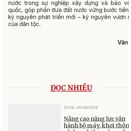
nước trong sự nghiệp xây dựng và bảo vệ
quốc, góp phần đưa đất nước vững bước tiến
kỷ nguyên phát triển mới – kỷ nguyên vươn 
của dân tộc.
Vân 
ĐỌC NHIỀU
05:59, 06/08/2026
Nâng cao năng lực vận
hành bộ máy, khơi thông