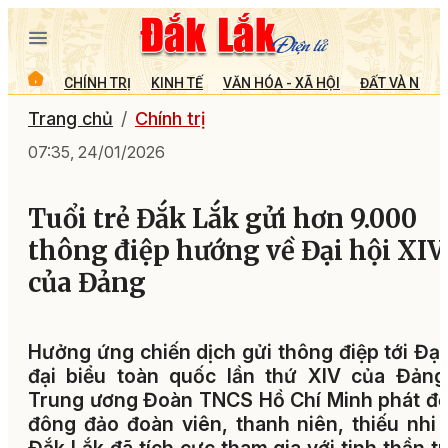
CHÍNH TRỊ
KINH TẾ
VĂN HÓA - XÃ HỘI
ĐẤT VÀ NGƯỜ
Trang chủ
Chính trị
07:35, 24/01/2026
Tuổi trẻ Đắk Lắk gửi hơn 9.000
thông điệp hướng về Đại hội XIV
của Đảng
Hưởng ứng chiến dịch gửi thông điệp tới Đại
đại biểu toàn quốc lần thứ XIV của Đảng
Trung ương Đoàn TNCS Hồ Chí Minh phát đ
đông đảo đoàn viên, thanh niên, thiếu nhi 