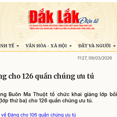
INH TẾ
VĂN HÓA - XÃ HỘI
ĐẤT VÀ NGƯỜI
11:27, 09/03/2026
ng cho 126 quần chúng ưu tú
ờng Buôn Ma Thuột tổ chức khai giảng lớp bồ
ớp thứ ba) cho 126 quần chúng ưu tú.
 về Đảng cho 106 quần chúng ưu tú