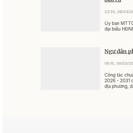
23:35, 08/03/
Ủy ban MTTQ V
đại biểu HĐND
Ngư dân ph
06:15, 09/03/2
Công tác chu
2026 - 2031 đ
địa phương, đặ