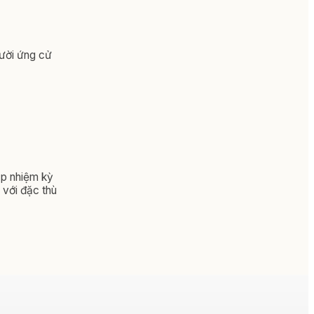
gười ứng cử
p nhiệm kỳ
 với đặc thù