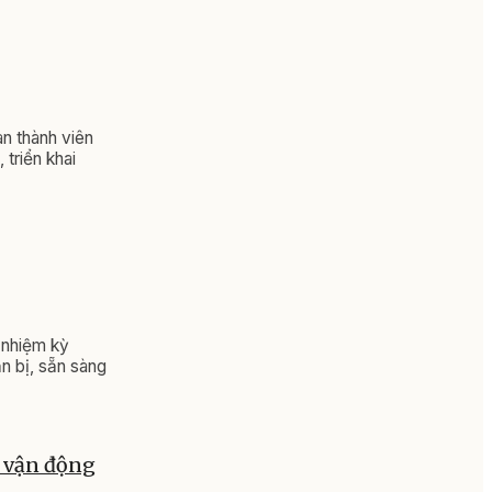
an thành viên
triển khai
 nhiệm kỳ
n bị, sẵn sàng
ể vận động