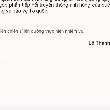
, góp phần tiếp nối truyền thống anh hùng của qu
ng và bảo vệ Tổ quốc.
iên chiến sĩ lên đường thực hiện nhiệm vụ.
Lê Thàn