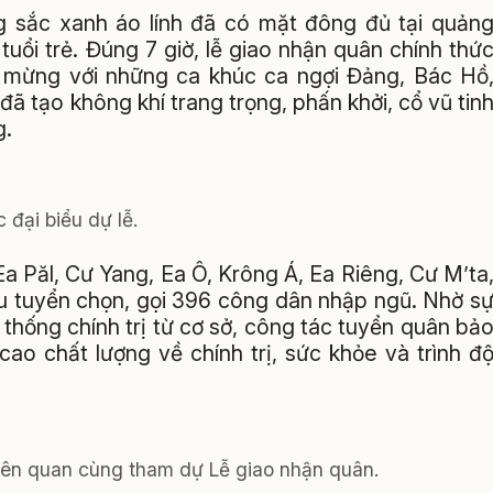
g sắc xanh áo lính đã có mặt đông đủ tại quản
tuổi trẻ. Đúng 7 giờ, lễ giao nhận quân chính thứ
 mừng với những ca khúc ca ngợi Đảng, Bác Hồ
ã tạo không khí trang trọng, phấn khởi, cổ vũ tin
g.
 đại biểu dự lễ.
a Păl, Cư Yang, Ea Ô, Krông Á, Ea Riêng, Cư M’ta
êu tuyển chọn, gọi 396 công dân nhập ngũ. Nhờ s
 thống chính trị từ cơ sở, công tác tuyển quân bả
ao chất lượng về chính trị, sức khỏe và trình đ
liên quan cùng tham dự Lễ giao nhận quân.