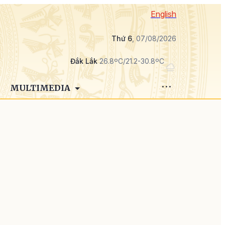
English
Thứ 6
, 07/08/2026
Đắk Lắk
26.8ºC/21.2-30.8ºC
MULTIMEDIA
n
ỉ
g