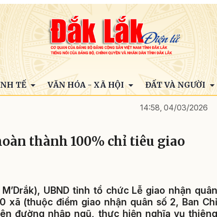
INH TẾ
VĂN HÓA - XÃ HỘI
ĐẤT VÀ NGƯỜI
14:58, 04/03/2026
hoàn thành 100% chỉ tiêu giao
 M’Drắk), UBND tỉnh tổ chức Lễ giao nhận quâ
0 xã (thuộc điểm giao nhận quân số 2, Ban Ch
lên đường nhập ngũ, thực hiện nghĩa vụ thiên