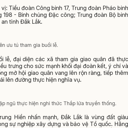
 vị: Tiểu đoàn Công binh 17, Trung đoàn Pháo bin
g 198 - Binh chủng Đặc công; Trung đoàn Bộ bin
 an tỉnh Đắk Lắk.
ên ưu tú tham gia buổi lễ.
i lễ, đại diện các xã tham gia giao quân đã thự
iểu trưng cho sức mạnh khối đại đoàn kết, ý chí v
rống mở hội giao quân vang lên rộn ràng, tiếp thê
hái lên đường thực hiện nghĩa vụ.
ập ngũ thực hiện nghi thức Thắp lửa truyền thống.
 Trung Hiển nhấn mạnh, Đắk Lắk là vùng đất già
rong sự nghiệp xây dựng và bảo vệ Tổ quốc. Hằn