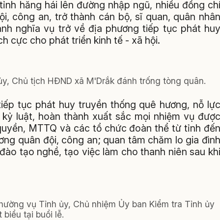
tỉnh hăng hái lên đường nhập ngũ, nhiều đồng ch
i, công an, trở thành cán bộ, sĩ quan, quân nhâ
nh nghĩa vụ trở về địa phương tiếp tục phát hu
 cực cho phát triển kinh tế - xã hội.
ủy, Chủ tịch HĐND xã M'Drắk đánh trống tòng quân.
iếp tục phát huy truyền thống quê hương, nỗ lự
 kỷ luật, hoàn thành xuất sắc mọi nhiệm vụ đượ
 quyền, MTTQ và các tổ chức đoàn thể từ tỉnh đế
ương quân đội, công an; quan tâm chăm lo gia đìn
 đào tạo nghề, tạo việc làm cho thanh niên sau kh
hường vụ Tỉnh ủy, Chủ nhiệm Ủy ban Kiểm tra Tỉnh ủy
 biểu tại buổi lễ.