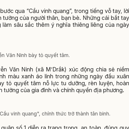
 bước qua “Cầu vinh quang”, trong tiếng vỗ tay, lờ
 tưởng của người thân, bạn bè. Những cái bắt ta
g làm sâu sắc thêm ý nghĩa thiêng liêng của ngà
n Văn Ninh bày tỏ quyết tâm.
yễn Văn Ninh (xã M’Drắk) xúc động chia sẻ niề
mình màu xanh áo lính trong những ngày đầu xuâ
ày tỏ quyết tâm nỗ lực tu dưỡng, rèn luyện, hoà
in tưởng của gia đình và chính quyền địa phương.
Cầu vinh quang", chính thức trở thành tân binh.
quân số 1 diễn ra trang trọng, an toàn, đúng qu