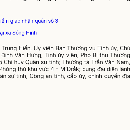
điểm giao nhận quân số 3
ại xã Sông Hinh
n Trung Hiển, Ủy viên Ban Thường vụ Tỉnh ủy, Ch
á Đinh Văn Hưng, Tỉnh ủy viên, Phó Bí thư Thườn
Bộ Chỉ huy Quân sự tỉnh; Thượng tá Trần Văn Nam
Phòng thủ khu vực 4 - M’Drắk; cùng đại diện lãn
n sự tỉnh, Công an tỉnh, cấp ủy, chính quyền đị