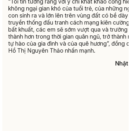
“Tôi tin tưởng rằng với ý chí khát khao cống hiế
không ngại gian khó của tuổi trẻ, của những ng
con sinh ra và lớn lên trên vùng đất có bề dày
truyền thống đấu tranh cách mạng kiên cường,
bất khuất, các em sẽ sớm vượt qua và trưởng
thành hơn trong thời gian quân ngũ, trở thành 
tự hào của gia đình và của quê hương”, đồng c
Hồ Thị Nguyên Thảo nhấn mạnh.
Nhật 