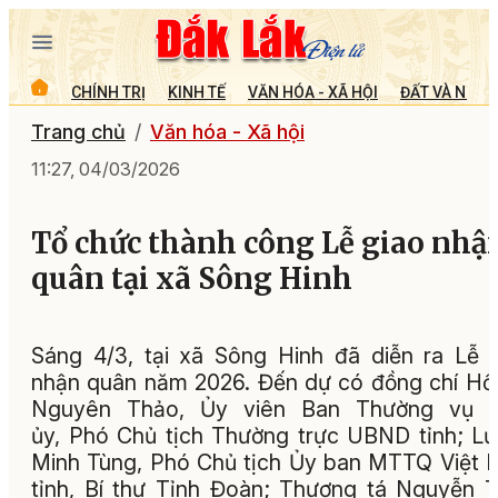
CHÍNH TRỊ
KINH TẾ
VĂN HÓA - XÃ HỘI
ĐẤT VÀ NGƯỜ
Trang chủ
Văn hóa - Xã hội
11:27, 04/03/2026
Tổ chức thành công Lễ giao nhậ
quân tại xã Sông Hinh
Sáng 4/3, tại xã Sông Hinh đã diễn ra Lễ 
nhận quân năm 2026. Đến dự có đồng chí Hồ
Nguyên Thảo, Ủy viên Ban Thường vụ T
ủy, Phó Chủ tịch Thường trực UBND tỉnh; L
Minh Tùng, Phó Chủ tịch Ủy ban MTTQ Việt
tỉnh, Bí thư Tỉnh Đoàn; Thượng tá Nguyễn 