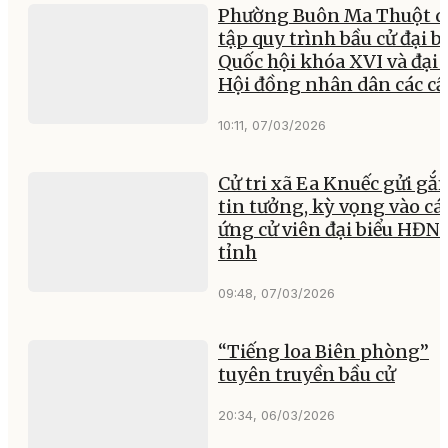
Phường Buôn Ma Thuột d
tập quy trình bầu cử đại b
Quốc hội khóa XVI và đại 
Hội đồng nhân dân các c
10:11, 07/03/2026
Cử tri xã Ea Knuếc gửi gắ
tin tưởng, kỳ vọng vào cá
ứng cử viên đại biểu HĐN
tỉnh
09:48, 07/03/2026
“Tiếng loa Biên phòng”
tuyên truyền bầu cử
20:34, 06/03/2026