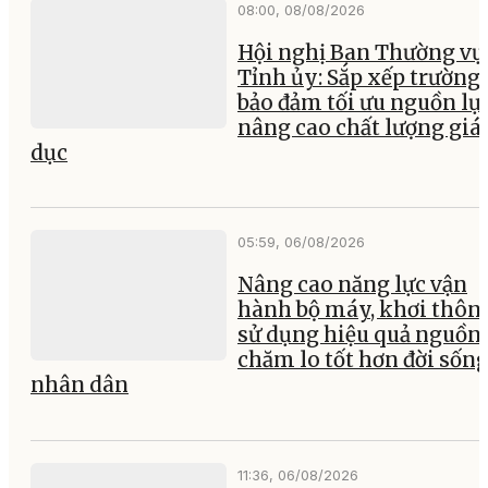
08:00, 08/08/2026
Hội nghị Ban Thường vụ
Tỉnh ủy: Sắp xếp trường 
bảo đảm tối ưu nguồn lực
nâng cao chất lượng giá
dục
05:59, 06/08/2026
Nâng cao năng lực vận
hành bộ máy, khơi thông
sử dụng hiệu quả nguồn 
chăm lo tốt hơn đời sốn
nhân dân
11:36, 06/08/2026