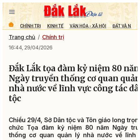
CHÍNH TRỊ
KINH TẾ
VĂN HÓA - XÃ HỘI
ĐẤT VÀ NGƯỜ
Trang chủ
Chính trị
16:44, 29/04/2026
Đắk Lắk tọa đàm kỷ niệm 80 nă
Ngày truyền thống cơ quan quản
nhà nước về lĩnh vực công tác d
tộc
Chiều 29/4, Sở Dân tộc và Tôn giáo long trọn
chức Tọa đàm kỷ niệm 80 năm Ngày tru
thống cơ quan quản lý nhà nước về lĩnh 