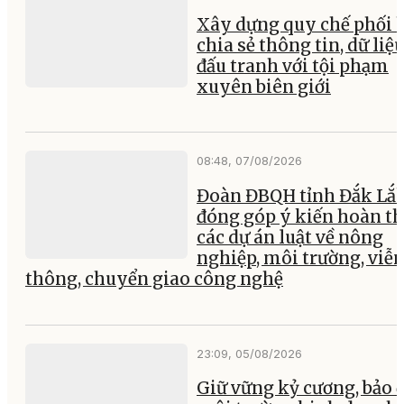
Xây dựng quy chế phối 
chia sẻ thông tin, dữ liệ
đấu tranh với tội phạm
xuyên biên giới
08:48, 07/08/2026
Đoàn ĐBQH tỉnh Đắk Lắ
đóng góp ý kiến hoàn th
các dự án luật về nông
nghiệp, môi trường, viễ
thông, chuyển giao công nghệ
23:09, 05/08/2026
Giữ vững kỷ cương, bảo