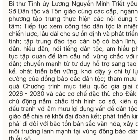
Bí thư Tỉnh ủy Lương Nguyễn Minh Triết yêu
Sở Dân tộc và Tôn giáo cùng các cấp, ngành,
phương tập trung thực hiện các nội dung t
tâm: Tiếp tục xem công tác dân tộc là nhiệ
chiến lược, lâu dài cho sự ổn định và phát triển
tỉnh; tập trung đào tạo cán bộ có bản lĩnh,
dân, hiểu dân, nói tiếng dân tộc, am hiểu p
tục tập quán để làm cầu nối vững chắc với 
dân; chuyển mạnh từ tư duy hỗ trợ sang tạo 
kế, phát triển bền vững, khơi dậy ý chí tự lự
cường của đồng bào các dân tộc; tham mưu 
quả Chương trình mục tiêu quốc gia giai 
2026 - 2030 và các cơ chế đặc thù cho Đắk 
chủ động nắm chắc tình hình cơ sở, kiên q
đấu tranh với âm mưu lợi dụng vấn đề dân tộc,
giáo để chia rẽ khối đại đoàn kết; phát triển kin
phải đi đôi với bảo tồn bản sắc văn hóa, xây 
môi trường lành mạnh tại vùng đồng bào dân
thiểu số.