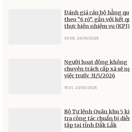
Đánh giá cán bộ hằng qu
theo “6 rõ”, gắn với kết qu
thực hiện nhiệm vụ (KPI)
20:08, 24/05/2026
Người hoạt động không
chuyên trách cấp xã sẽ ng
việc trước 31/5/2026
16:51, 23/05/2026
Bộ Tư lệnh Quân khu 5 ki
tra công tác chuẩn bị diễn
tập tại tỉnh Đắk Lắk