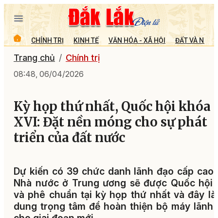
CHÍNH TRỊ
KINH TẾ
VĂN HÓA - XÃ HỘI
ĐẤT VÀ NGƯỜ
Trang chủ
Chính trị
08:48, 06/04/2026
Kỳ họp thứ nhất, Quốc hội khóa
XVI: Đặt nền móng cho sự phát
triển của đất nước
Dự kiến có 39 chức danh lãnh đạo cấp cao
Nhà nước ở Trung ương sẽ được Quốc hội 
và phê chuẩn tại kỳ họp thứ nhất và đây là
dung trọng tâm để hoàn thiện bộ máy lãnh