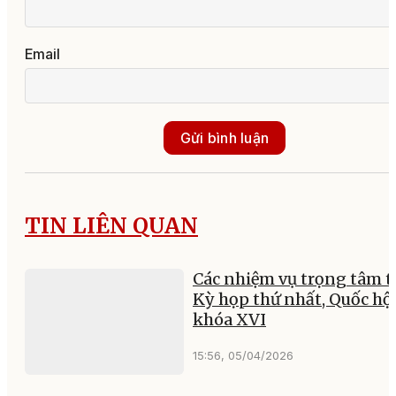
Email
Gửi bình luận
TIN LIÊN QUAN
Các nhiệm vụ trọng tâm t
Kỳ họp thứ nhất, Quốc hộ
khóa XVI
15:56, 05/04/2026