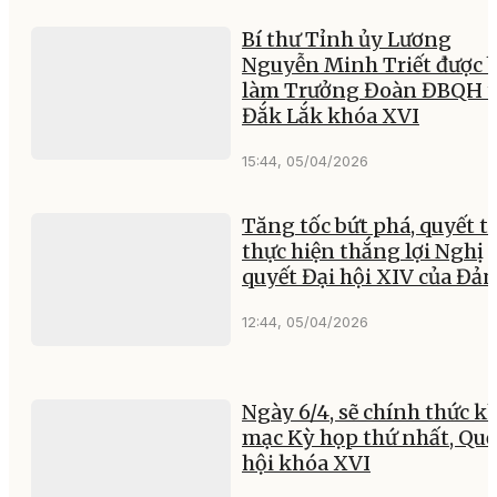
Bí thư Tỉnh ủy Lương
Nguyễn Minh Triết được 
làm Trưởng Đoàn ĐBQH t
Đắk Lắk khóa XVI
15:44, 05/04/2026
Tăng tốc bứt phá, quyết 
thực hiện thắng lợi Nghị
quyết Đại hội XIV của Đả
12:44, 05/04/2026
Ngày 6/4, sẽ chính thức k
mạc Kỳ họp thứ nhất, Qu
hội khóa XVI