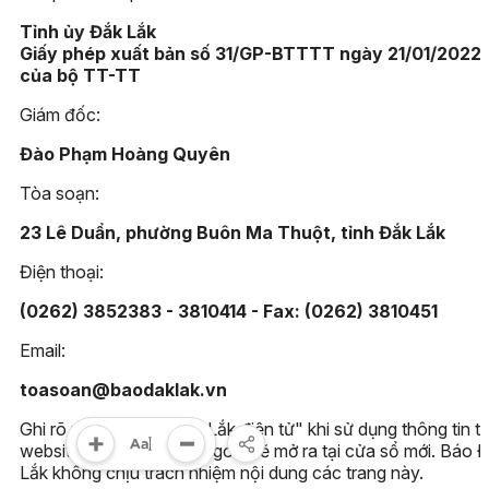
Tỉnh ủy Đắk Lắk
Giấy phép xuất bản số 31/GP-BTTTT ngày 21/01/2022
của bộ TT-TT
Giám đốc:
Đào Phạm Hoàng Quyên
Tòa soạn:
23 Lê Duẩn, phường Buôn Ma Thuột, tỉnh Đắk Lắk
Điện thoại:
(0262) 3852383 - 3810414 - Fax: (0262) 3810451
Email:
toasoan@baodaklak.vn
Ghi rõ nguồn "Báo Đắk Lắk điện tử" khi sử dụng thông tin t
website này. Các trang ngoài sẽ mở ra tại cửa sổ mới. Báo 
Lắk không chịu trách nhiệm nội dung các trang này.