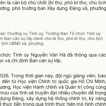
n là cán bộ chủ chốt (bí thư, phó bí thư, chủ tịc
ưởng, phó trưởng ban Xây dựng Đảng xã, phườn
Ban Thường vụ Tỉnh ủy, Trưởng Ban Tổ chức Tỉnh ủy
ịnh Ban cán sự lớp dành cho bí thư, phó bí thư, chủ tịch
 tịch UBND xã, phường.
ổ chức Tỉnh ủy Nguyễn Văn Hà đã thông qua cá
c và chỉ định Ban cán sự lớp.
026. Trong thời gian này, đội ngũ giảng viên, bá
 đến từ Học viện Chính trị quốc gia Hồ Chí Minh
 ương, Học viện Hành chính và Quản trị công cùn
mưu của tỉnh sẽ truyền đạt nhiều chuyên đề trọn
y dựng Đảng, xây dựng hệ thống chính trị, kỹ năn
 thực tiễn trong quá trình thực hiện mô hình chín