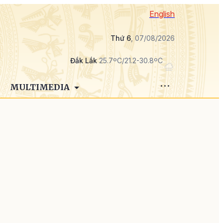
English
Thứ 6
, 07/08/2026
Đắk Lắk
25.7ºC/21.2-30.8ºC
MULTIMEDIA
h
ộ
g