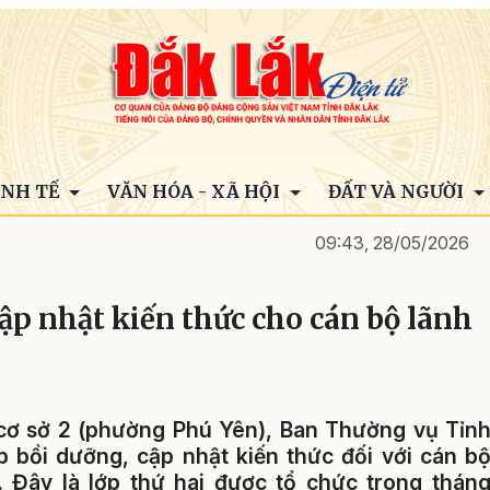
INH TẾ
VĂN HÓA - XÃ HỘI
ĐẤT VÀ NGƯỜI
09:43, 28/05/2026
cập nhật kiến thức cho cán bộ lãnh
h cơ sở 2 (phường Phú Yên), Ban Thường vụ Tỉn
p bồi dưỡng, cập nhật kiến thức đối với cán b
 Đây là lớp thứ hai được tổ chức trong thán