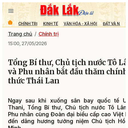
CHÍNH TRỊ
KINH TẾ
VĂN HÓA - XÃ HỘI
ĐẤT VÀ NGƯỜ
Trang chủ
Chính trị
15:00, 27/05/2026
Tổng Bí thư, Chủ tịch nước Tô L
và Phu nhân bắt đầu thăm chính
thức Thái Lan
Ngay sau khi xuống sân bay quốc tế U
Thani, Tổng Bí thư, Chủ tịch nước Tô Lâ
Phu nhân cùng Đoàn đại biểu cấp cao Việt
đến dâng hương tưởng niệm Chủ tịch Hồ 