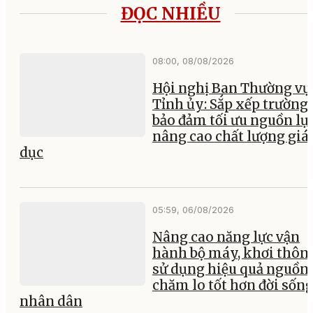
ĐỌC NHIỀU
08:00, 08/08/2026
Hội nghị Ban Thường vụ
Tỉnh ủy: Sắp xếp trường 
bảo đảm tối ưu nguồn lực
nâng cao chất lượng giá
dục
05:59, 06/08/2026
Nâng cao năng lực vận
hành bộ máy, khơi thông
sử dụng hiệu quả nguồn 
chăm lo tốt hơn đời sốn
nhân dân