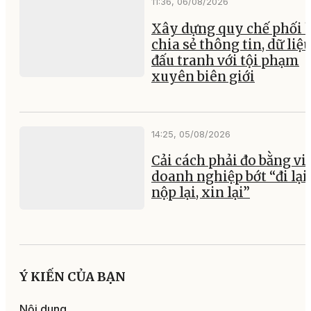
11:36, 06/08/2026
Xây dựng quy chế phối 
chia sẻ thông tin, dữ liệ
đấu tranh với tội phạm
xuyên biên giới
14:25, 05/08/2026
Cải cách phải đo bằng vi
doanh nghiệp bớt “đi lại,
nộp lại, xin lại”
Ý KIẾN CỦA BẠN
Nội dung