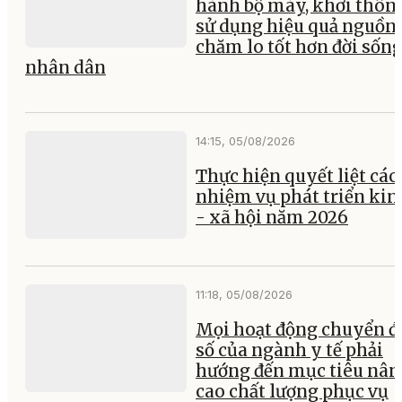
hành bộ máy, khơi thông
sử dụng hiệu quả nguồn 
chăm lo tốt hơn đời sốn
nhân dân
14:15, 05/08/2026
Thực hiện quyết liệt các
nhiệm vụ phát triển kin
- xã hội năm 2026
11:18, 05/08/2026
Mọi hoạt động chuyển đ
số của ngành y tế phải
hướng đến mục tiêu nân
cao chất lượng phục vụ