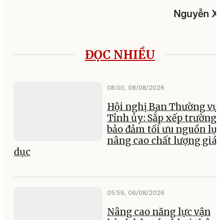
Nguyễn X
ĐỌC NHIỀU
08:00, 08/08/2026
Hội nghị Ban Thường vụ
Tỉnh ủy: Sắp xếp trường 
bảo đảm tối ưu nguồn lực
nâng cao chất lượng giá
dục
05:59, 06/08/2026
Nâng cao năng lực vận