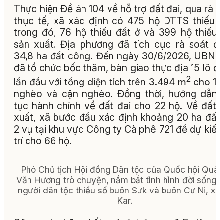
Thực hiện Đề án 104 về hỗ trợ đất đai, qua rà 
thực tế, xã xác định có 475 hộ DTTS thiếu 
trong đó, 76 hộ thiếu đất ở và 399 hộ thiếu
sản xuất. Địa phương đã tích cực rà soát 
34,8 ha đất công. Đến ngày 30/6/2026, UBN
đã tổ chức bốc thăm, bàn giao thực địa 15 lô đ
2
lần đầu với tổng diện tích trên 3.494 m
cho 1
nghèo và cận nghèo. Đồng thời, hướng dẫn
tục hành chính về đất đai cho 22 hộ. Về đất
xuất, xã bước đầu xác định khoảng 20 ha đất
2 vụ tại khu vực Công ty Cà phê 721 để dự kiế
trí cho 66 hộ.
Phó Chủ tịch Hội đồng Dân tộc của Quốc hội Quà
Văn Hương trò chuyện, nắm bắt tình hình đời sống
người dân tộc thiểu số buôn Sưk và buôn Cư Ni, xã
Kar.