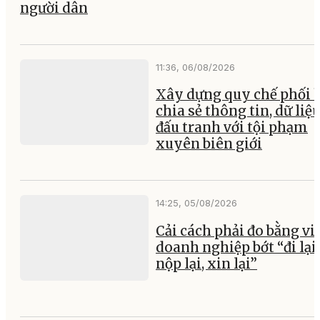
người dân
11:36, 06/08/2026
Xây dựng quy chế phối 
chia sẻ thông tin, dữ liệ
đấu tranh với tội phạm
xuyên biên giới
14:25, 05/08/2026
Cải cách phải đo bằng vi
doanh nghiệp bớt “đi lại,
nộp lại, xin lại”