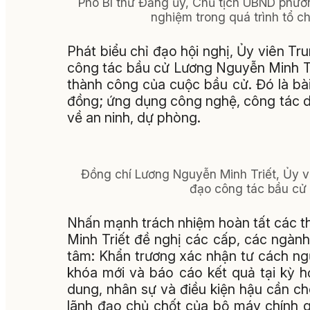
Phó Bí thư Đảng ủy, Chủ tịch UBND phườ
nghiệm trong quá trình tổ ch
Phát biểu chỉ đạo hội nghị, Ủy viên Tr
công tác bầu cử Lương Nguyễn Minh Tr
thành công của cuộc bầu cử. Đó là bà
đồng; ứng dụng công nghệ, công tác d
về an ninh, dự phòng.
Đồng chí Lương Nguyễn Minh Triết, Ủy v
đạo công tác bầu cử t
Nhấn mạnh trách nhiệm hoàn tất các t
Minh Triết đề nghị các cấp, các ngàn
tâm: Khẩn trương xác nhận tư cách ng
khóa mới và báo cáo kết quả tại kỳ h
dung, nhân sự và điều kiện hậu cần c
lãnh đạo chủ chốt của bộ máy chính 