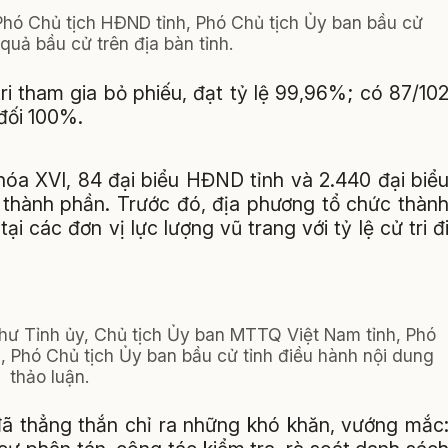
Phó Chủ tịch HĐND tỉnh, Phó Chủ tịch Ủy ban bầu cử
 quả bầu cử trên địa bàn tỉnh.
ri tham gia bỏ phiếu, đạt tỷ lệ 99,96%; có 87/10
 đối 100%.
hóa XVI, 84 đại biểu HĐND tỉnh và 2.440 đại biể
hành phần. Trước đó, địa phương tổ chức thàn
 các đơn vị lực lượng vũ trang với tỷ lệ cử tri đ
thư Tỉnh ủy, Chủ tịch Ủy ban MTTQ Việt Nam tỉnh, Phó
, Phó Chủ tịch Ủy ban bầu cử tỉnh điều hành nội dung
thảo luận.
đã thẳng thắn chỉ ra những khó khăn, vướng mắc