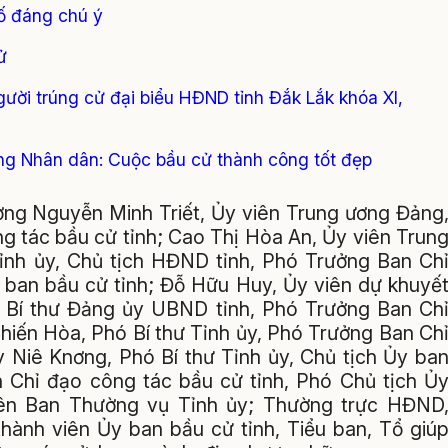
ố đáng chú ý
ử
ười trúng cử đại biểu HĐND tỉnh Đắk Lắk khóa XI,
ồng Nhân dân: Cuộc bầu cử thành công tốt đẹp
ơng Nguyễn Minh Triết, Ủy viên Trung ương Đảng
ng tác bầu cử tỉnh; Cao Thị Hòa An, Ủy viên Trun
ỉnh ủy, Chủ tịch HĐND tỉnh, Phó Trưởng Ban Ch
y ban bầu cử tỉnh; Đỗ Hữu Huy, Ủy viên dự khuyế
, Bí thư Đảng ủy UBND tỉnh, Phó Trưởng Ban Ch
hiến Hòa, Phó Bí thư Tỉnh ủy, Phó Trưởng Ban Ch
y Niê Knơng, Phó Bí thư Tỉnh ủy, Chủ tịch Ủy ba
Chỉ đạo công tác bầu cử tỉnh, Phó Chủ tịch Ủ
iên Ban Thường vụ Tỉnh ủy; Thường trực HĐND
ành viên Ủy ban bầu cử tỉnh, Tiểu ban, Tổ giú