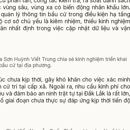
 cư phân tán, công tác kiểm tra, rà soát danh sác
các vùng sâu, vùng xa có biến động nhân khẩu lớn
 quản lý thông tin bầu cử trong điều kiện hạ tần
 cơ sở chủ yếu là kiêm nhiệm, thiếu kinh nghiệ
ăn nhất định trong việc cập nhật dữ liệu và vậ
 Sơn Huỳnh Viết Trung chia sẻ kinh nghiệm triển khai
bầu cử tại địa phương.
úc chưa kịp thời, gây khó khăn cho việc xác min
 cử tri tại cấp xã. Ngoài ra, nhu cầu kinh phí ch
ệu và đảm bảo an ninh trật tự tại Đắk Lắk là rất lớn
số giai đoạn chưa thực sự đáp ứng kịp thời tiến đ