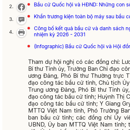
Bầu cử Quốc hội và HĐND: Những con s
Khẩn trương kiện toàn bộ máy sau bầu c
Công bố kết quả bầu cử và danh sách ng
nhiệm kỳ 2026 - 2031
(Infographic) Bầu cử Quốc hội và Hội đ
Tham dự hội nghị có các đồng chí: Lư
Bí thư Tỉnh ủy, Trưởng Ban Chỉ đạo cô
ương Đảng, Phó Bí thư Thường trực T
đạo công tác bầu cử tỉnh, Chủ tịch Ủ
Trung ương Đảng, Phó Bí thư Tỉnh ủy
đạo công tác bầu cử tỉnh; Huỳnh Thị C
đạo công tác bầu cử tỉnh; Y Giang Gr
MTTQ Việt Nam tỉnh, Phó Trưởng Ban 
ban bầu cử tỉnh; các đồng chí Ủy v
UBND, Ủy ban MTTQ Việt Nam tỉnh; th