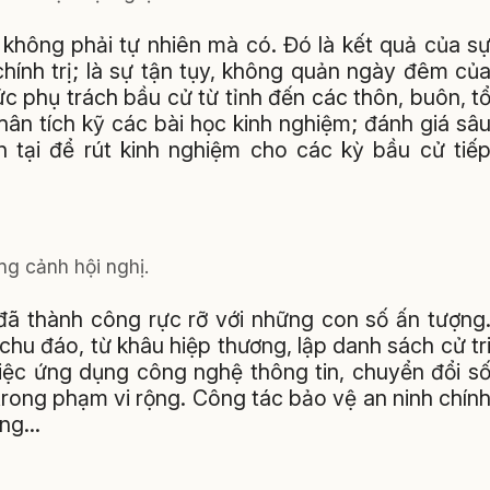
không phải tự nhiên mà có. Đó là kết quả của s
hính trị; là sự tận tụy, không quản ngày đêm củ
c phụ trách bầu cử từ tỉnh đến các thôn, buôn, t
hân tích kỹ các bài học kinh nghiệm; đánh giá sâ
tại để rút kinh nghiệm cho các kỳ bầu cử tiế
g cảnh hội nghị.
đã thành công rực rỡ với những con số ấn tượng
chu đáo, từ khâu hiệp thương, lập danh sách cử tr
iệc ứng dụng công nghệ thông tin, chuyển đổi s
trong phạm vi rộng. Công tác bảo vệ an ninh chín
vững…