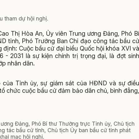
ểu tham dự hội nghị.
 Cao Thị Hòa An, Ủy viên Trung ương Đảng, Phó B
ND tỉnh, Phó Trưởng Ban Chỉ đạo công tác bầu c
g định: Cuộc bầu cử đại biểu Quốc hội khóa XVI v
 2031 là sự kiện chính trị trọng đại, là đợt sin
lớp nhân dân.
ao của Tỉnh ủy, sự giám sát của HĐND và sự điề
ã tổ chức cuộc bầu cử đảm bảo dân chủ, bình đẳng
ương Đảng, Phó Bí thư Thường trực Tỉnh ủy, Chủ tịch
 tác bầu cử tỉnh, Chủ tịch Ủy ban bầu cử tỉnh phát
khai mạc hội nghị.