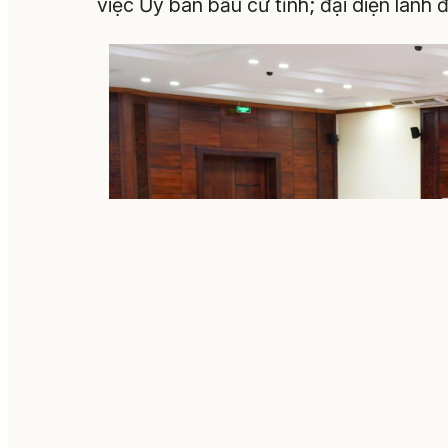
việc Ủy ban bầu cử tỉnh; đại diện lãnh