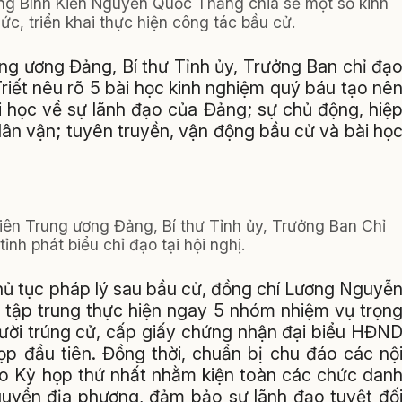
ng Bình Kiến Nguyễn Quốc Thắng chia sẻ một số kinh
ức, triển khai thực hiện công tác bầu cử.
ung ương Đảng, Bí thư Tỉnh ủy, Trưởng Ban chỉ đạ
iết nêu rõ 5 bài học kinh nghiệm quý báu tạo nê
i học về sự lãnh đạo của Đảng; sự chủ động, hiệ
ân vận; tuyên truyền, vận động bầu cử và bài họ
iên Trung ương Đảng, Bí thư Tỉnh ủy, Trưởng Ban Chỉ
ỉnh phát biểu chỉ đạo tại hội nghị.
hủ tục pháp lý sau bầu cử, đồng chí Lương Nguyễ
h tập trung thực hiện ngay 5 nhóm nhiệm vụ trọn
ười trúng cử, cấp giấy chứng nhận đại biểu HĐN
ọp đầu tiên. Đồng thời, chuẩn bị chu đáo các nộ
ho Kỳ họp thứ nhất nhằm kiện toàn các chức dan
quyền địa phương, đảm bảo sự lãnh đạo tuyệt đố