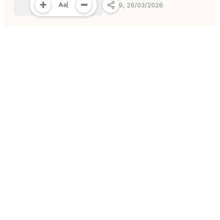
16:59, 26/03/2026
Kỳ họp thứ nhất HĐND xã
Kar khóa II, nhiệm kỳ 202
2031
15:53, 26/03/2026
MULTIMEDIA
Multimedia
Video
Infographic
E-Magazine