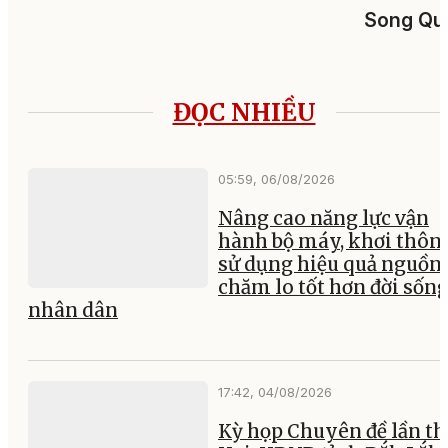
Song Qu
ĐỌC NHIỀU
05:59, 06/08/2026
Nâng cao năng lực vận
hành bộ máy, khơi thông
sử dụng hiệu quả nguồn 
chăm lo tốt hơn đời sốn
nhân dân
17:42, 04/08/2026
Kỳ họp Chuyên đề lần th