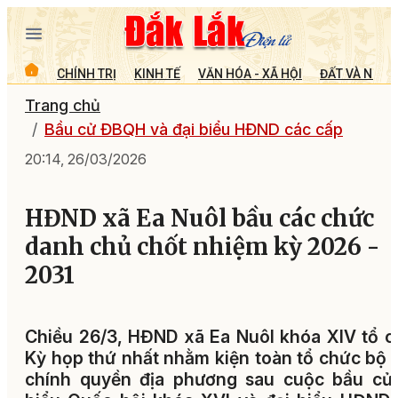
CHÍNH TRỊ
KINH TẾ
VĂN HÓA - XÃ HỘI
ĐẤT VÀ NGƯỜ
Trang chủ
Bầu cử ĐBQH và đại biểu HĐND các cấp
20:14, 26/03/2026
HĐND xã Ea Nuôl bầu các chức
danh chủ chốt nhiệm kỳ 2026 -
2031
Chiều 26/3, HĐND xã Ea Nuôl khóa XIV tổ 
Kỳ họp thứ nhất nhằm kiện toàn tổ chức bộ
chính quyền địa phương sau cuộc bầu cử 