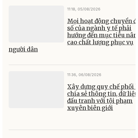
11:18, 05/08/2026
Mọi hoạt động chuyển đ
số của ngành y tế phải
hướng đến mục tiêu nân
cao chất lượng phục vụ
người dân
11:36, 06/08/2026
Xây dựng quy chế phối 
chia sẻ thông tin, dữ liệ
đấu tranh với tội phạm
xuyên biên giới