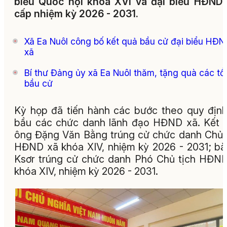
biểu Quốc hội khóa XVI và đại biểu HĐND
cấp nhiệm kỳ 2026 - 2031.
Xã Ea Nuôl công bố kết quả bầu cử đại biểu HĐN
xã
Bí thư Đảng ủy xã Ea Nuôl thăm, tặng quà các tổ
bầu cử
Kỳ họp đã tiến hành các bước theo quy địn
bầu các chức danh lãnh đạo HĐND xã. Kết 
ông Đặng Văn Bằng trúng cử chức danh Chủ 
HĐND xã khóa XIV, nhiệm kỳ 2026 - 2031; bà
Ksơr trúng cử chức danh Phó Chủ tịch HĐN
khóa XIV, nhiệm kỳ 2026 - 2031.