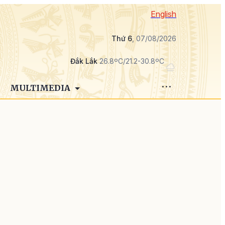
English
Thứ 6
, 07/08/2026
Đắk Lắk
26.8ºC/21.2-30.8ºC
MULTIMEDIA
u
g
h