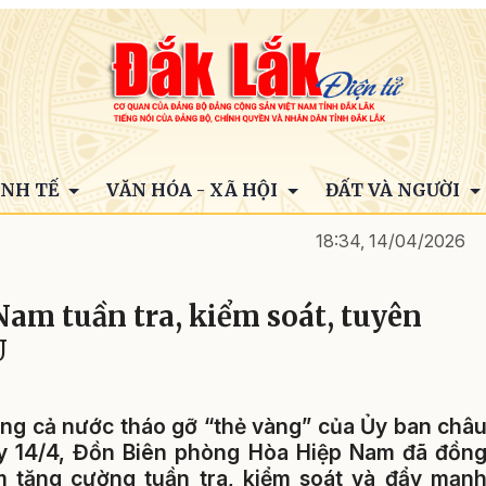
INH TẾ
VĂN HÓA - XÃ HỘI
ĐẤT VÀ NGƯỜI
18:34, 14/04/2026
am tuần tra, kiểm soát, tuyên
U
cùng cả nước tháo gỡ “thẻ vàng” của Ủy ban châ
ày 14/4, Đồn Biên phòng Hòa Hiệp Nam đã đồn
ằm tăng cường tuần tra, kiểm soát và đẩy mạn