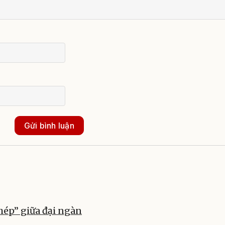
Gửi bình luận
hép” giữa đại ngàn