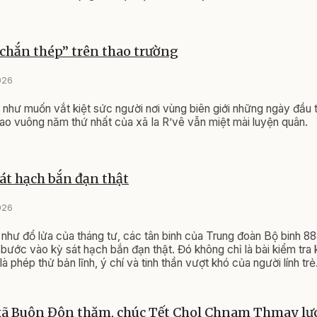
chắn thép” trên thao trường
026
 như muốn vắt kiệt sức người nơi vùng biên giới những ngày đầu
sao vuông năm thứ nhất của xã Ia R’vê vẫn miệt mài luyện quân.
át hạch bắn đạn thật
026
 như đổ lửa của tháng tư, các tân binh của Trung đoàn Bộ binh 8
 bước vào kỳ sát hạch bắn đạn thật. Đó không chỉ là bài kiểm tra 
à phép thử bản lĩnh, ý chí và tinh thần vượt khó của người lính trẻ
xã Buôn Đôn thăm, chúc Tết Chol Chnam Thmay lực