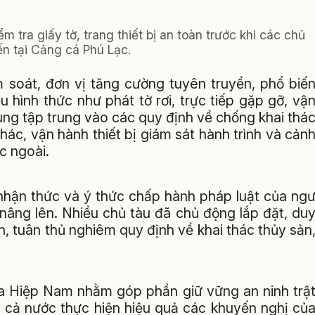
tra giấy tờ, trang thiết bị an toàn trước khi các chủ
ến tại Cảng cá Phú Lạc.
m soát, đơn vị tăng cường tuyên truyền, phổ biế
 hình thức như phát tờ rơi, trực tiếp gặp gỡ, vậ
dung tập trung vào các quy định về chống khai thá
hác, vận hành thiết bị giám sát hành trình và cản
c ngoài.
 nhận thức và ý thức chấp hành pháp luật của ng
nâng lên. Nhiều chủ tàu đã chủ động lắp đặt, du
ình, tuân thủ nghiêm quy định về khai thác thủy sản
 Hiệp Nam nhằm góp phần giữ vững an ninh trậ
g cả nước thực hiện hiệu quả các khuyến nghị củ