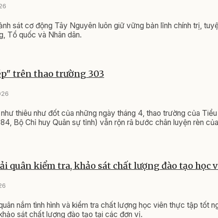
026
nh sát cơ động Tây Nguyên luôn giữ vững bản lĩnh chính trị, tuyệ
g, Tổ quốc và Nhân dân.
p" trên thao trường 303
026
 như thiêu như đốt của những ngày tháng 4, thao trường của Tiể
84, Bộ Chỉ huy Quân sự tỉnh) vẫn rộn rã bước chân luyện rèn của
ải quân kiểm tra, khảo sát chất lượng đào tạo học 
26
quân nắm tình hình và kiểm tra chất lượng học viên thực tập tốt n
khảo sát chất lượng đào tạo tại các đơn vị.