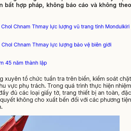
ản bất hợp pháp, không báo cáo và không the
t Chol Chnam Thmay lực lượng vũ trang tỉnh Mondulkiri
 Chol Chnam Thmay lực lượng bảo vệ biên giới
m 45 năm thành lập
g xuyên tổ chức tuần tra trên biển, kiểm soát chặ
hu vực phụ trách. Trong quá trình thực hiện nhiệ
đầy đủ các loại giấy tờ, trang thiết bị an toàn, đặ
iên quyết không cho xuất bến đối với các phương tiệ
.