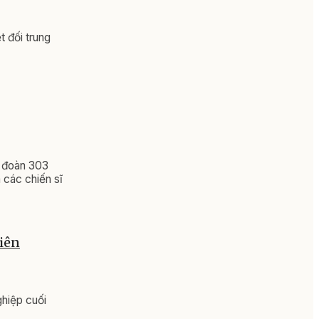
t đối trung
u đoàn 303
 các chiến sĩ
viên
ghiệp cuối