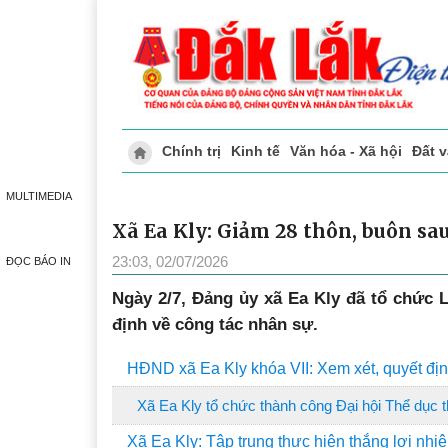
Chính trị
Kinh tế
Văn hóa - Xã hội
Đất 
Doanh nghiệp giới thiệu
Phóng sự - Ký 
MULTIMEDIA
Xã Ea Kly: Giảm 28 thôn, buôn sa
23:03, 02/07/2026
ĐỌC BÁO IN
Ngày 2/7, Đảng ủy xã Ea Kly đã tổ chức 
định về công tác nhân sự.
HĐND xã Ea Kly khóa VII: Xem xét, quyết đị
Xã Ea Kly tổ chức thành công Đại hội Thể dục th
Xã Ea Kly: Tập trung thực hiện thắng lợi nhiệ