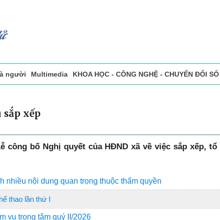
và người
Multimedia
KHOA HỌC - CÔNG NGHỆ - CHUYỂN ĐỔI SỐ
sự
Đọc báo in
Tòa soạn - Bạn đọc
Vấn Đề Bạn Đọc Quan Tâm
u sắp xếp
Lễ công bố Nghị quyết của HĐND xã về việc sắp xếp, tổ 
nh nhiều nội dung quan trọng thuộc thẩm quyền
ể thao lần thứ I
m vụ trọng tâm quý II/2026