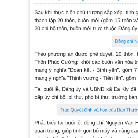
Sau khi thực hiện chủ trương sắp xếp, tinh
thành lập 20 thôn, buôn mới (gồm 15 thôn và
20 chi bộ thôn, buôn mới trực thuộc Đảng ủy
Đồng chí Ng
Theo phương án được phê duyệt, 20 thôn, b
Thôn Phúc Cường; khối các buôn văn hóa tru
mang ý nghĩa "Đoàn kết - Bình yên", gồm 7
mang ý nghĩa "Thịnh vượng - Tiến lên", gồm
Tại buổi lễ, Đảng ủy và UBND xã Ea Kly đã c
cấp ủy chi bộ, bí thư, phó bí thư, trưởng ba
Trao Quyết định và hoa của Ban Thường
Phát biểu tại buổi lễ, đồng chí Nguyễn Văn 
quan trọng, giúp tinh gọn bộ máy và nâng cao