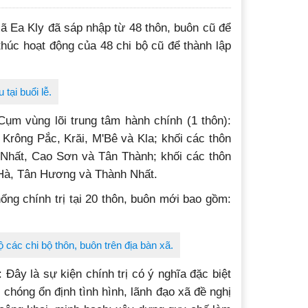
ã Ea Kly đã sáp nhập từ 48 thôn, buôn cũ để
thúc hoạt động của 48 chi bộ cũ để thành lập
tại buổi lễ.
ụm vùng lõi trung tâm hành chính (1 thôn):
Krông Pắc, Krăi, M'Bê và Kla; khối các thôn
 Nhất, Cao Sơn và Tân Thành; khối các thôn
i Hà, Tân Hương và Thành Nhất.
ống chính trị tại 20 thôn, buôn mới bao gồm:
các chi bộ thôn, buôn trên địa bàn xã.
Đây là sự kiện chính trị có ý nghĩa đặc biệt
 chóng ổn định tình hình, lãnh đạo xã đề nghị