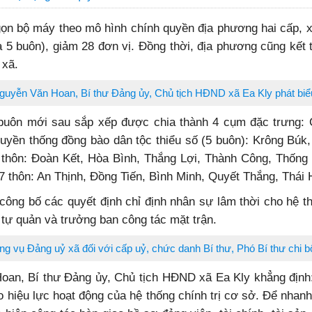
 gọn bộ máy theo mô hình chính quyền địa phương hai cấp, x
 5 buôn), giảm 28 đơn vị. Đồng thời, địa phương cũng kết 
 xã.
uyễn Văn Hoan, Bí thư Đảng ủy, Chủ tịch HĐND xã Ea Kly phát biểu 
uôn mới sau sắp xếp được chia thành 4 cụm đặc trưng: C
yền thống đồng bào dân tộc thiểu số (5 buôn): Krông Búk, 
 thôn: Đoàn Kết, Hòa Bình, Thắng Lợi, Thành Công, Thống
 7 thôn: An Thịnh, Đồng Tiến, Bình Minh, Quyết Thắng, Thá
ông bố các quyết định chỉ định nhân sự lâm thời cho hệ th
n tự quản và trưởng ban công tác mặt trận.
 vụ Đảng uỷ xã đối với cấp uỷ, chức danh Bí thư, Phó Bí thư chi bộ 
Hoan, Bí thư Đảng ủy, Chủ tịch HĐND xã Ea Kly khẳng định: 
 hiệu lực hoạt động của hệ thống chính trị cơ sở. Để nhanh