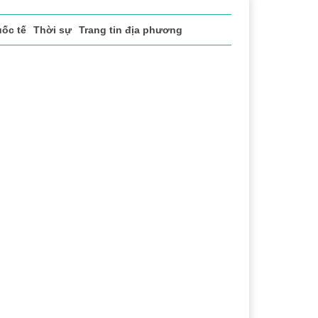
ốc tế
Thời sự
Trang tin địa phương
ng
Lịch sử - Truyền thống
Bảo vệ nền tảng tư tưởng