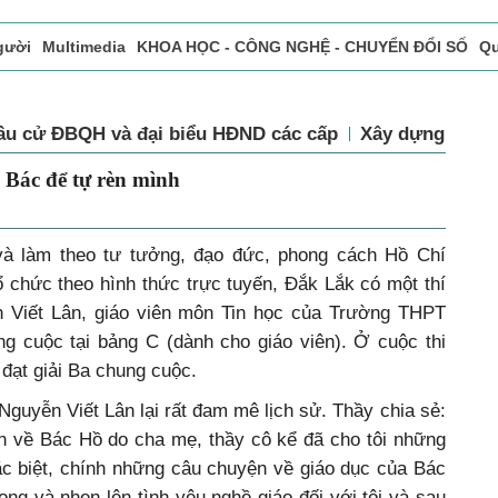
gười
Multimedia
KHOA HỌC - CÔNG NGHỆ - CHUYỂN ĐỔI SỐ
Qu
ọc báo in
Tòa soạn - Bạn đọc
Vấn Đề Bạn Đọc Quan Tâm
Bầu cử ĐBQH và đại biểu HĐND các cấp
Xây dựng Đả
 theo Bác để tự rèn mình
p và làm theo tư tưởng, đạo đức, phong cách Hồ Chí
chức theo hình thức trực tuyến, Đắk Lắk có một thí
ễn Viết Lân, giáo viên môn Tin học của Trường THPT
ng cuộc tại bảng C (dành cho giáo viên). Ở cuộc thi
đạt giải Ba chung cuộc.
Nguyễn Viết Lân lại rất đam mê lịch sử. Thầy chia sẻ:
 về Bác Hồ do cha mẹ, thầy cô kể đã cho tôi những
Đặc biệt, chính những câu chuyện về giáo dục của Bác
ọng và nhen lên tình yêu nghề giáo đối với tôi và sau