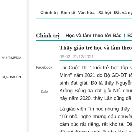
Chính trị
Kinh tế
Văn hóa - Xã hội
Đất và n
Doanh nghiệp giới thiệu
Phóng sự - Ký sự
Đ
Chính trị
Học và làm theo lời Bác
Thầy giáo trẻ học và làm
Zalo
09:02, 21/12/2021
MULTIMEDIA
T
ại Cuộc thi “Tuổi trẻ học tậ
Facebook
Minh” năm 2021 do Bộ GD-ĐT tổ 
ĐỌC BÁO IN
sinh đạt giải. Đó là thầy Nguy
Krông Bông đã đạt giải Nhì chu
Zalo
này năm 2020, thầy Lân cũng đã 
Là giáo viên Tin học nhưng thầy 
“Từ nhỏ, nghe những câu chuyện
cảm xúc rất riêng, rất khó tả. 
đã soi đường, mở lối cho khát v