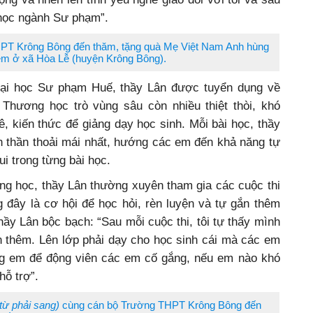
 học ngành Sư phạm”.
HPT Krông Bông đến thăm, tặng quà Mẹ Việt Nam Anh hùng
êm ở xã Hòa Lễ (huyện Krông Bông).
Đại học Sư phạm Huế, thầy Lân được tuyển dụng về
Thương học trò vùng sâu còn nhiều thiệt thòi, khó
 kiến thức để giảng dạy học sinh. Mỗi bài học, thầy
h thần thoải mái nhất, hướng các em đến khả năng tự
ui trong từng bài học.
ng học, thầy Lân thường xuyên tham gia các cuộc thi
 đây là cơ hội để học hỏi, rèn luyện và tự gắn thêm
hầy Lân bộc bạch: “Sau mỗi cuộc thi, tôi tự thấy mình
ện thêm. Lên lớp phải dạy cho học sinh cái mà các em
ng em để động viên các em cố gắng, nếu em nào khó
hỗ trợ”.
 từ phải sang)
cùng cán bộ Trường THPT Krông Bông đến