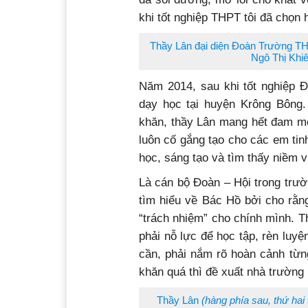
khi tốt nghiệp THPT tôi đã chọn
Thầy Lân đại diện Đoàn Trường T
Ngô Thị Khi
Năm 2014, sau khi tốt nghiệp 
dạy học tại huyện Krông Bông. 
khăn, thầy Lân mang hết đam mê,
luôn cố gắng tạo cho các em tin
học, sáng tạo và tìm thấy niềm v
Là cán bộ Đoàn – Hội trong trườ
tìm hiểu về Bác Hồ bởi cho rằng
“trách nhiệm” cho chính mình. T
phải nỗ lực để học tập, rèn luy
cần, phải nắm rõ hoàn cảnh từ
khăn quá thì đề xuất nhà trường 
Thầy Lân
(hàng phía sau, thứ hai