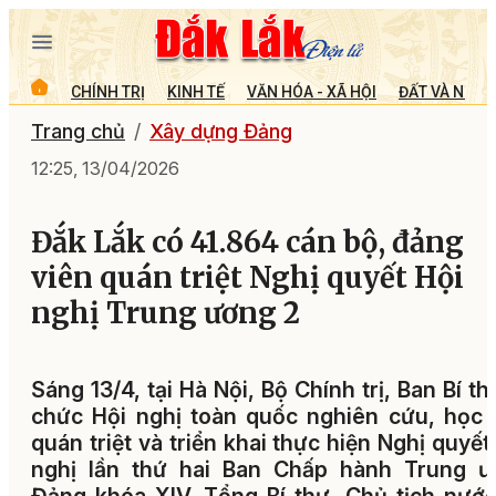
CHÍNH TRỊ
KINH TẾ
VĂN HÓA - XÃ HỘI
ĐẤT VÀ NGƯỜ
Trang chủ
Xây dựng Đảng
12:25, 13/04/2026
Đắk Lắk có 41.864 cán bộ, đảng
viên quán triệt Nghị quyết Hội
nghị Trung ương 2
Sáng 13/4, tại Hà Nội, Bộ Chính trị, Ban Bí th
chức Hội nghị toàn quốc nghiên cứu, học 
quán triệt và triển khai thực hiện Nghị quyết
nghị lần thứ hai Ban Chấp hành Trung ư