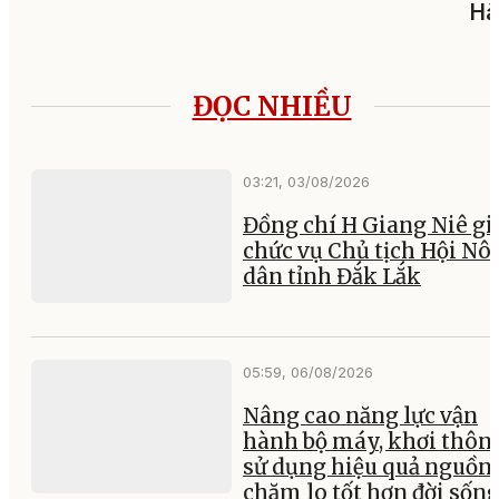
Hà
ĐỌC NHIỀU
03:21, 03/08/2026
Đồng chí H Giang Niê gi
chức vụ Chủ tịch Hội Nô
dân tỉnh Đắk Lắk
05:59, 06/08/2026
Nâng cao năng lực vận
hành bộ máy, khơi thông
sử dụng hiệu quả nguồn 
chăm lo tốt hơn đời sốn