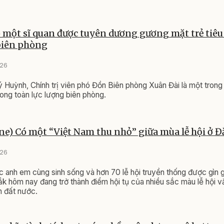
 một sĩ quan được tuyên dương gương mặt trẻ tiêu
biên phòng
026
ý Huỳnh, Chính trị viên phó Đồn Biên phòng Xuân Đài là một tron
trong toàn lực lượng biên phòng.
e) Có một “Việt Nam thu nhỏ” giữa mùa lễ hội ở Đ
026
c anh em cùng sinh sống và hơn 70 lễ hội truyền thống được gìn g
ắk hôm nay đang trở thành điểm hội tụ của nhiều sắc màu lễ hội v
n đất nước.