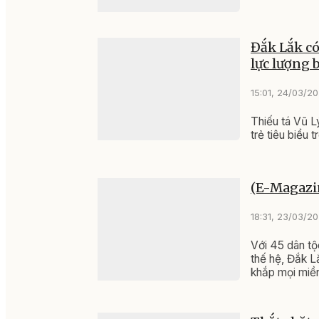
Đắk Lắk có
lực lượng 
15:01, 24/03/2
Thiếu tá Vũ L
trẻ tiêu biểu 
(E-Magazin
18:31, 23/03/2
Với 45 dân tộ
thế hệ, Đắk L
khắp mọi miề