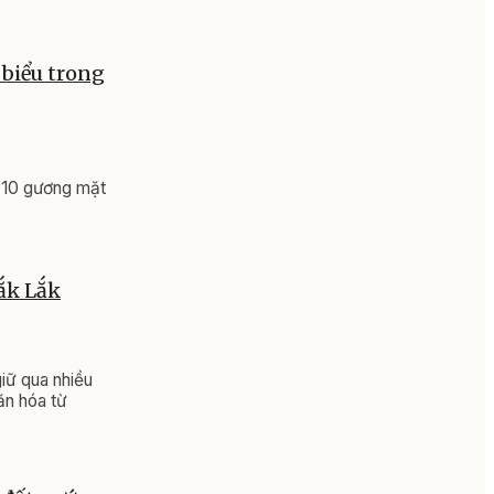
 biểu trong
g 10 gương mặt
ắk Lắk
iữ qua nhiều
ăn hóa từ