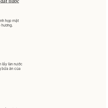
 đất nước
ình họp mặt
ê hương.
 lấy làn nước
ng bữa ăn của