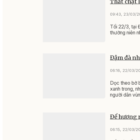
Thắt chặt 
09:43, 23/03/
Tối 22/3, tại
thường niên n
Đậm đà nh
06:16, 22/03/2
Dọc theo bờ b
xanh trong, n
người dân vùn
Để hương r
06:15, 22/03/2