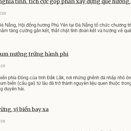
nghĩa tình, tích cực góp phần xây dựng quê hương,
2026
 Đà Nẵng, Hội đồng hương Phú Yên tại Đà Nẵng tổ chức chương tr
hằm tăng cường gắn kết, thắt chặt tình đoàn kết và hướng về qu
um nướng trứng hành phi
026
iển phía Đông của tỉnh Đắk Lắk, nơi những ghềnh đá nhấp nhô ôm
hum biển (cầu gai) từ lâu đã trở thành nguyên liệu quen thuộc tro
g duyên hải.
ừng, vị biển bay xa
026