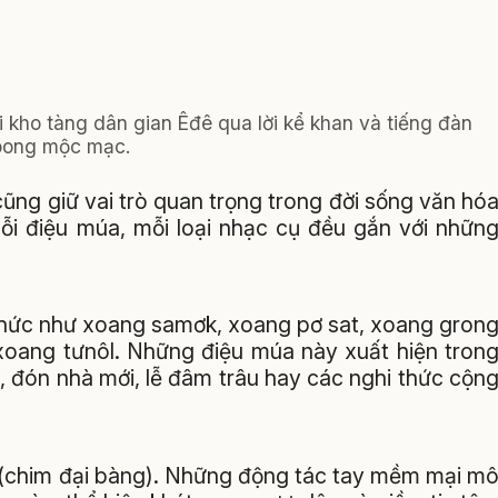
i kho tàng dân gian Êđê qua lời kể khan và tiếng đàn
oong mộc mạc.
ũng giữ vai trò quan trọng trong đời sống văn hó
i điệu múa, mỗi loại nhạc cụ đều gắn với nhữn
 thức như xoang samơk, xoang pơ sat, xoang gron
xoang tưnôl. Những điệu múa này xuất hiện tron
, đón nhà mới, lễ đâm trâu hay các nghi thức cộn
 (chim đại bàng). Những động tác tay mềm mại m