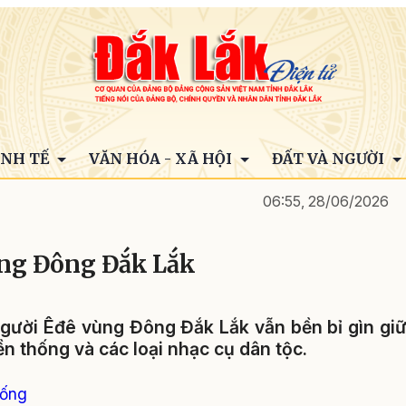
INH TẾ
VĂN HÓA - XÃ HỘI
ĐẤT VÀ NGƯỜI
06:55, 28/06/2026
ùng Đông Đắk Lắk
người Êđê vùng Đông Đắk Lắk vẫn bền bỉ gìn gi
n thống và các loại nhạc cụ dân tộc.
hống