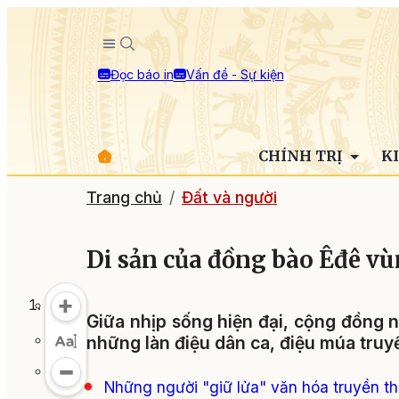
Đọc báo in
Vấn đề - Sự kiện
CHÍNH TRỊ
K
Trang chủ
Đất và người
Di sản của đồng bào Êđê v
Giữa nhịp sống hiện đại, cộng đồng 
những làn điệu dân ca, điệu múa truyề
Những người "giữ lửa" văn hóa truyền t