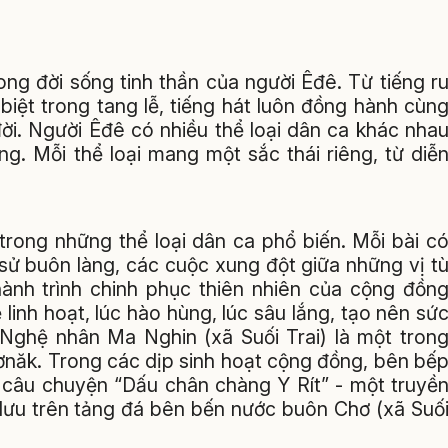
ong đời sống tinh thần của người Êđê. Từ tiếng r
biệt trong tang lễ, tiếng hát luôn đồng hành cùn
i. Người Êđê có nhiều thể loại dân ca khác nha
-ning. Mỗi thể loại mang một sắc thái riêng, từ diễ
rong những thể loại dân ca phổ biến. Mỗi bài c
 sử buôn làng, các cuộc xung đột giữa những vị t
hành trình chinh phục thiên nhiên của cộng đồn
linh hoạt, lúc hào hùng, lúc sâu lắng, tạo nên sứ
 Nghệ nhân Ma Nghin (xã Suối Trai) là một tron
ơnăk. Trong các dịp sinh hoạt cộng đồng, bên bế
t câu chuyện “Dấu chân chàng Y Rít” - một truyề
 lưu trên tảng đá bên bến nước buôn Chơ (xã Suố