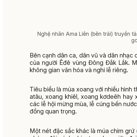
Nghệ nhân Ama Liên (bên trái) truyền tả
g
Bên cạnh dân ca, dân vũ và dân nhạc c
của người Êđê vùng Đông Đắk Lắk. Mỗ
không gian văn hóa và nghi lễ riêng.
Tiêu biểu là múa xoang với nhiều hình
atâu, xoang khiêl, xoang kơdeêh hay 
các lễ hội mừng mùa, lễ cúng bến nước
đồng quan trọng.
Một nét đặc sắc khác là múa chim grứ