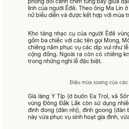
phỏng đôi cánh chim tung bay giữa đại 
linh của người Êđê. Theo ông Ma Lin ở 
nữ biểu diễn và được kết hợp với múa t
Kho tàng nhạc cụ của người Êđê vùn
gồm ba chiếc với các tên gọi Mong, M
chiêng năm phục vụ các dịp vui như lễ
cộng đồng. Ngoài ra còn có chiêng kn
trong những nghi lễ đặc biệt.
Điệu múa xoang của các t
Già làng Y Típ (ở buôn Ea Trol, xã Sô
vùng Đông Đắk Lắk còn sử dụng nhiều 
đinh đong (đàn nhị), đinh goong (đàn
này vừa phục vụ sinh hoạt gia đình, vừa