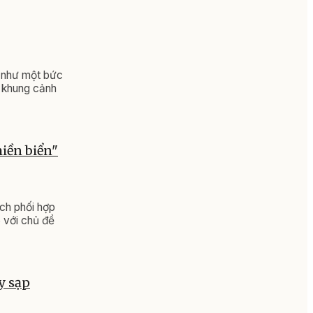
n như một bức
n khung cảnh
miền biển"
ịch phối hợp
 với chủ đề
y sạp