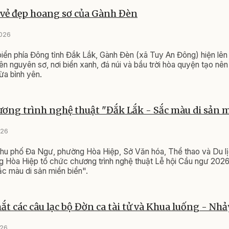
vẻ đẹp hoang sơ của Gành Đèn
2026
ển phía Đông tỉnh Đắk Lắk, Gành Đèn (xã Tuy An Đông) hiện lê
hiên nguyên sơ, nơi biển xanh, đá núi và bầu trời hòa quyện tạo nê
ừa bình yên.
ương trình nghệ thuật "Đắk Lắk - Sắc màu di sản 
026
 khu phố Đa Ngư, phường Hòa Hiệp, Sở Văn hóa, Thể thao và Du l
Hòa Hiệp tổ chức chương trình nghệ thuật Lễ hội Cầu ngư 2026
c màu di sản miền biển".
mắt các câu lạc bộ Đờn ca tài tử và Khua luống - Nhả
026