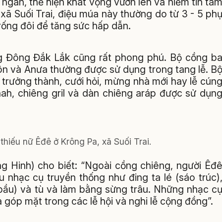
ngàn, thể hiện khát vọng vươn lên và niềm tin tâ
xã Suối Trai, điệu múa này thường do từ 3 - 5 ph
rống đôi để tăng sức hấp dẫn.
g Đông Đắk Lắk cũng rất phong phú. Bộ cồng b
ôn và Anưa thường được sử dụng trong tang lễ. B
 trưởng thành, cưới hỏi, mừng nhà mới hay lễ cún
ah, chiêng gril và dàn chiêng aráp được sử dụn
hiếu nữ Êđê ở Krông Pa, xã Suối Trai.
ng Hinh) cho biết: “Ngoài cồng chiêng, người Êđ
nhạc cụ truyền thống như đing ta lé (sáo trúc)
 bầu) và tù và làm bằng sừng trâu. Những nhạc c
 góp mặt trong các lễ hội và nghi lễ cộng đồng”.