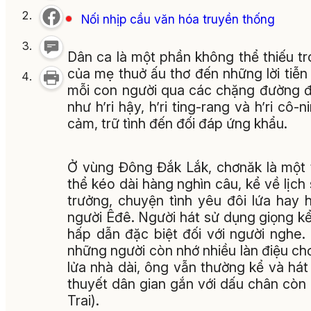
Nối nhịp cầu văn hóa truyền thống
Dân ca là một phần không thể thiếu tr
của mẹ thuở ấu thơ đến những lời tiễn 
mỗi con người qua các chặng đường đờ
như h’ri hậy, h’ri ting-rang và h’ri cô
cảm, trữ tình đến đối đáp ứng khẩu.
Ở vùng Đông Đắk Lắk, chơnăk là một t
thể kéo dài hàng nghìn câu, kể về lịch
trưởng, chuyện tình yêu đôi lứa hay 
người Êđê. Người hát sử dụng giọng kể 
hấp dẫn đặc biệt đối với người nghe.
những người còn nhớ nhiều làn điệu ch
lửa nhà dài, ông vẫn thường kể và há
thuyết dân gian gắn với dấu chân còn
Trai).