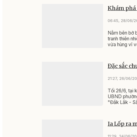
Khám phá 
06:45, 28/06/
Nằm bên bờ bi
tranh thiên n
vừa hùng vĩ v
Đặc sắc ch
21:27, 26/06/2
Tối 26/6, tại
UBND phường 
"Đắk Lắk - Sắ
Ia Lốp ra 
11:29, 24/06/2