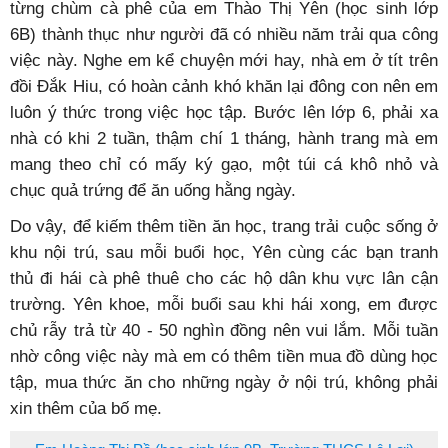
từng chùm cà phê của em Thào Thị Yên (học sinh lớp
6B) thành thục như người đã có nhiều năm trải qua công
việc này. Nghe em kể chuyện mới hay, nhà em ở tít trên
đồi Đắk Hiu, có hoàn cảnh khó khăn lại đông con nên em
luôn ý thức trong việc học tập. Bước lên lớp 6, phải xa
nhà có khi 2 tuần, thậm chí 1 tháng, hành trang mà em
mang theo chỉ có mấy ký gạo, một túi cá khô nhỏ và
chục quả trứng để ăn uống hằng ngày.
Do vậy, để kiếm thêm tiền ăn học, trang trải cuộc sống ở
khu nội trú, sau mỗi buổi học, Yên cùng các bạn tranh
thủ đi hái cà phê thuê cho các hộ dân khu vực lân cận
trường. Yên khoe, mỗi buổi sau khi hái xong, em được
chủ rẫy trả từ 40 - 50 nghìn đồng nên vui lắm. Mỗi tuần
nhờ công việc này mà em có thêm tiền mua đồ dùng học
tập, mua thức ăn cho những ngày ở nội trú, không phải
xin thêm của bố mẹ.