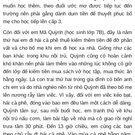
muốn học thêm, theo đuổi ước mơ được tiếp tục đến
trường nên phải gắng dành dụm tiền để thuyết phục bố
mẹ cho học tiếp lên cấp 3.
Còn đối với em Mã Quỳnh (học sinh lớp 7B), đây là năm
thứ hai em đi hái cà phê thuê kiếm thêm tiền để đỡ phần
vất vả cho bố mẹ khi em đi học xa nhà. Giống như các
bạn khác trong khu nội trú, Quỳnh cũng có hoàn cảnh
khó khăn nên phải làm thêm vào những lúc không có giờ
đến lớp để kiếm tiền mua sách vở học tập, mua thức ăn
hằng ngày. Là con trai thứ hai trong gia đình có bốn anh
chị em và do nhà nghèo nên từ nhỏ Quỳnh đã theo bố mẹ
lên nương rẫy làm việc. Vì vậy, đối với em việc kéo bạt,
hái cà phê, đóng vào bao em đều làm một cách dễ dàng.
Quỳnh tâm sự, sau mỗi buổi học, em tranh thủ về khu
nội trú nấu cơm, làm bài tập về nhà mà cô giao rồi nghỉ
trưa tầm 30 phút. Đến 13 giờ chiều, em cùng các bạn
theo chủ rẫy đi hái cà phê. Vào mùa cà phê hằng năm,