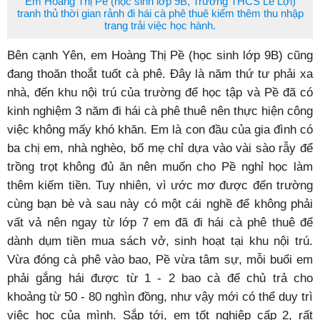
Em Hoàng Thị Pề (học sinh lớp 9B, Trường THCS Lê Lợi)
tranh thủ thời gian rảnh đi hái cà phê thuê kiếm thêm thu nhập
trang trải việc học hành.
Bên cạnh Yên, em Hoàng Thị Pề (học sinh lớp 9B) cũng
đang thoăn thoắt tuốt cà phê. Đây là năm thứ tư phải xa
nhà, đến khu nội trú của trường để học tập và Pề đã có
kinh nghiệm 3 năm đi hái cà phê thuê nên thực hiện công
việc không mấy khó khăn. Em là con đầu của gia đình có
ba chị em, nhà nghèo, bố mẹ chỉ dựa vào vài sào rẫy để
trồng trọt không đủ ăn nên muốn cho Pề nghỉ học làm
thêm kiếm tiền. Tuy nhiên, vì ước mơ được đến trường
cùng bạn bè và sau này có một cái nghề để không phải
vất vả nên ngay từ lớp 7 em đã đi hái cà phê thuê để
dành dụm tiền mua sách vở, sinh hoạt tại khu nội trú.
Vừa đóng cà phê vào bao, Pề vừa tâm sự, mỗi buổi em
phải gắng hái được từ 1 - 2 bao cà để chủ trả cho
khoảng từ 50 - 80 nghìn đồng, như vậy mới có thể duy trì
việc học của mình. Sắp tới, em tốt nghiệp cấp 2, rất