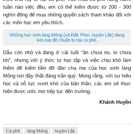
tuần nào việc đều, em có thể kiếm được từ 200 - 300
nghìn đồng để mua những quyển sách tham khảo đối với
các môn học em yêu thích.
Những học sinh làng Mông (xã Đắk Phơi, huyện Lắk) đang
kéo bạt để chuẩn bị hái cà phê.
Dẫu còn nhỏ và đang ở cái tuổi “ăn chưa no, lo chưa
tới”, nhưng với ý thức tự học tập và việc chịu khó làm
thêm để kiếm tiền đỡ đần cha mẹ của học sinh làng
Mông nơi đây thật đáng trân quý. Mong rằng, với sự hiếu
học và nỗ lực vượt khó của bản thân, các em sẽ thực
hiện được ước mơ tiếp tục đến trường.
Khánh Huyền
Cà phê
làng Mông
huyện Lắk