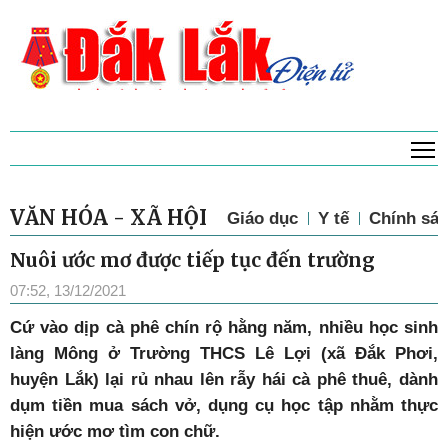
T
VĂN HÓA - XÃ HỘI
Giáo dục
Y tế
Chính sác
Nuôi ước mơ được tiếp tục đến trường
07:52, 13/12/2021
C
ứ vào dịp cà phê chín rộ hằng năm, nhiều học sinh
làng Mông ở Trường THCS Lê Lợi (xã Đắk Phơi,
huyện Lắk) lại rủ nhau lên rẫy hái cà phê thuê, dành
dụm tiền mua sách vở, dụng cụ học tập nhằm thực
hiện ước mơ tìm con chữ.