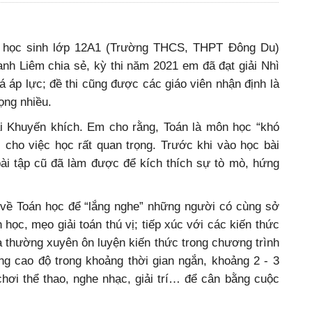
, học sinh lớp 12A1 (Trường THCS, THPT Đông Du)
hanh Liêm chia sẻ, kỳ thi năm 2021 em đã đạt giải Nhì
 áp lực; đề thi cũng được các giáo viên nhận định là
ọng nhiều.
iải Khuyến khích. Em cho rằng, Toán là môn học “khó
 cho việc học rất quan trọng. Trước khi vào học bài
bài tập cũ đã làm được để kích thích sự tò mò, hứng
về Toán học để “lắng nghe” những người có cùng sở
 học, mẹo giải toán thú vị; tiếp xúc với các kiến thức
là thường xuyên ôn luyện kiến thức trong chương trình
ng cao độ trong khoảng thời gian ngắn, khoảng 2 - 3
n chơi thể thao, nghe nhạc, giải trí… để cân bằng cuộc