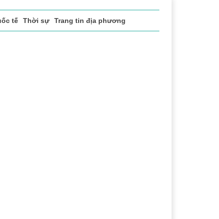
ốc tế
Thời sự
Trang tin địa phương
thao
Văn hóa