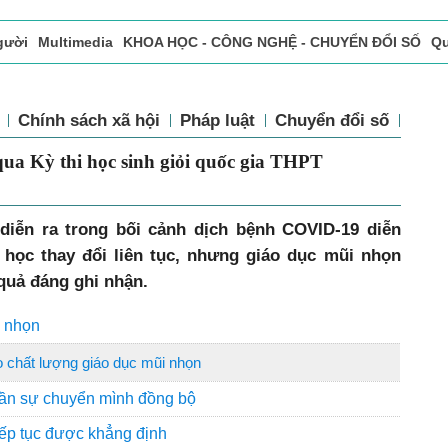
gười
Multimedia
KHOA HỌC - CÔNG NGHỆ - CHUYỂN ĐỔI SỐ
Qu
ọc báo in
Tòa soạn - Bạn đọc
Vấn Đề Bạn Đọc Quan Tâm
Chính sách xã hội
Pháp luật
Chuyển đổi số
Thể 
ua Kỳ thi học sinh giỏi quốc gia THPT
diễn ra trong bối cảnh dịch bệnh COVID-19 diễn
 học thay đổi liên tục, nhưng giáo dục mũi nhọn
quả đáng ghi nhận.
i nhọn
 chất lượng giáo dục mũi nhọn
cần sự chuyển mình đồng bộ
iếp tục được khẳng định