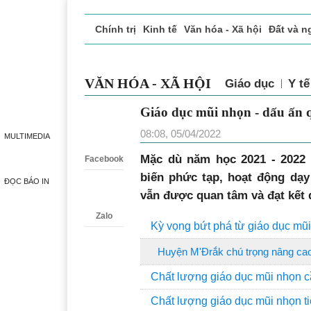
Chính trị
Kinh tế
Văn hóa - Xã hội
Đất và n
Doanh nghiệp giới thiệu
Phóng sự - Ký sự
Đ
VĂN HÓA - XÃ HỘI
Giáo dục
Y tế
Giáo dục mũi nhọn - dấu ấn q
Zalo
08:08, 05/04/2022
MULTIMEDIA
M
ặc dù năm học 2021 - 2022 
Facebook
biến phức tạp, hoạt động dạy
ĐỌC BÁO IN
vẫn được quan tâm và đạt kết 
Zalo
Kỳ vọng bứt phá từ giáo dục mũ
Huyện M'Đrắk chú trọng nâng cao
Chất lượng giáo dục mũi nhọn 
Chất lượng giáo dục mũi nhọn t