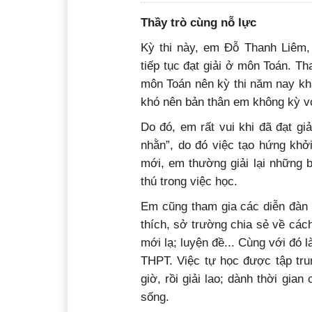
Thầy trò cùng nỗ lực
Kỳ thi này, em Đỗ Thanh Liêm
tiếp tục đạt giải ở môn Toán. T
môn Toán nên kỳ thi năm nay khá
khó nên bản thân em không kỳ v
Do đó, em rất vui khi đã đạt g
nhằn”, do đó việc tạo hứng khởi
mới, em thường giải lại những 
thú trong việc học.
Em cũng tham gia các diễn đàn 
thích, sở trường chia sẻ về cách
mới lạ; luyện đề... Cùng với đó 
THPT. Việc tự học được tập tru
giờ, rồi giải lao; dành thời gia
sống.