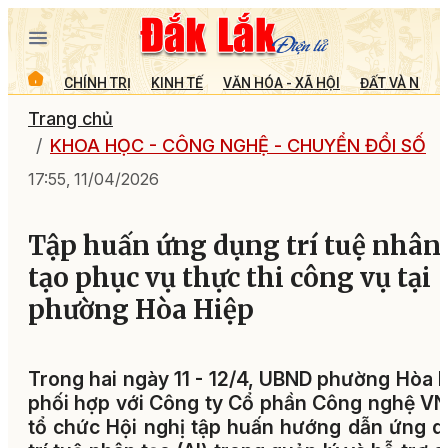
CHÍNH TRỊ
KINH TẾ
VĂN HÓA - XÃ HỘI
ĐẤT VÀ NGƯỜ
Trang chủ
KHOA HỌC - CÔNG NGHỆ - CHUYỂN ĐỔI SỐ
17:55, 11/04/2026
Tập huấn ứng dụng trí tuệ nhân
tạo phục vụ thực thi công vụ tại
phường Hòa Hiệp
Trong hai ngày 11 - 12/4, UBND phường Hòa 
phối hợp với Công ty Cổ phần Công nghệ V
tổ chức Hội nghị tập huấn hướng dẫn ứng 