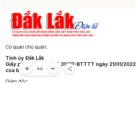
Cơ quan chủ quản:
Tỉnh ủy Đắk Lắk
Giấy phép xuất bản số 31/GP-BTTTT ngày 21/01/2022
của bộ TT-TT
Giám đốc:
Đào Phạm Hoàng Quyên
Tòa soạn:
23 Lê Duẩn, phường Buôn Ma Thuột, tỉnh Đắk Lắk
Điện thoại:
(0262) 3852383 - 3810414 - Fax: (0262) 3810451