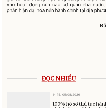
vào hoạt động của các cơ quan nhà nước,
phần hiện đại hóa nền hành chính tại địa phươ
Đỗ 
ĐỌC NHIỀU
14:45, 05/08/2026
100% hồ sơ thủ tục hành