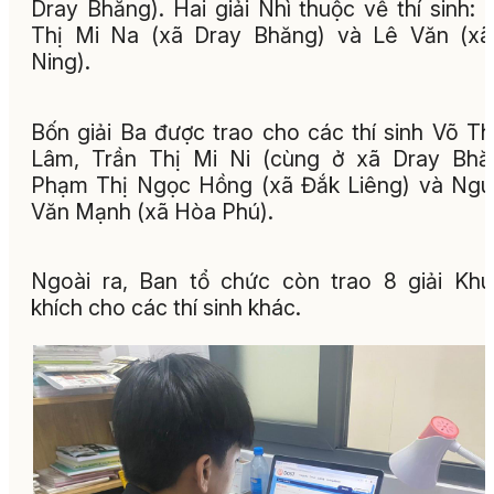
Dray Bhăng). Hai giải Nhì thuộc về thí sinh: 
Thị Mi Na (xã Dray Bhăng) và Lê Văn (xã
Ning
).
Bốn giải Ba được trao cho các thí sinh Võ T
Lâm, Trần Thị Mi Ni (cùng ở xã Dray Bhă
Phạm Thị Ngọc Hồng (xã Đắk Liêng) và Ng
Văn Mạnh (xã Hòa Phú
).
Ngoài ra, Ban tổ chức còn trao 8 giải Kh
khích cho các thí sinh khác.