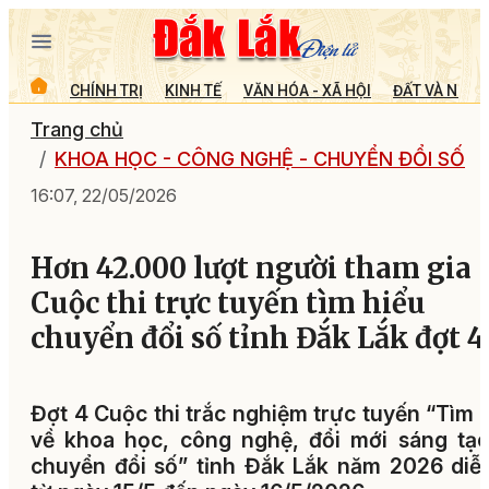
CHÍNH TRỊ
KINH TẾ
VĂN HÓA - XÃ HỘI
ĐẤT VÀ NGƯỜ
Trang chủ
KHOA HỌC - CÔNG NGHỆ - CHUYỂN ĐỔI SỐ
16:07, 22/05/2026
Hơn 42.000 lượt người tham gia
Cuộc thi trực tuyến tìm hiểu
chuyển đổi số tỉnh Đắk Lắk đợt 4
Đợt 4
Cuộc thi trắc nghiệm trực tuyến “Tìm 
về khoa học, công nghệ, đổi mới sáng tạ
chuyển đổi số” tỉnh Đắk Lắk năm 2026 diễ