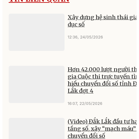
Xây dựng hệ sinh thái giá
dục số
12:36, 24/05/2026
Hơn 42.000 lượt người t
gia Cuộc thi trực tuyến tì
hiểu chuyển đổi số tỉnh Đ
Lắk đợt 4
16:07, 22/05/2026
(Video) Đắk Lắk đầu tư hạ
tầng số, xây “mạch máu” 
chuyển đổi số