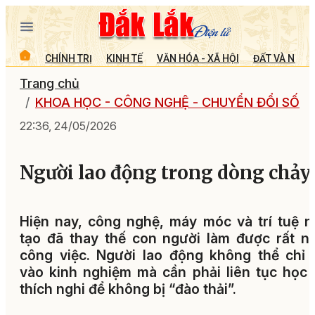
CHÍNH TRỊ
KINH TẾ
VĂN HÓA - XÃ HỘI
ĐẤT VÀ NGƯỜ
Trang chủ
KHOA HỌC - CÔNG NGHỆ - CHUYỂN ĐỔI SỐ
22:36, 24/05/2026
Người lao động trong dòng chảy
Hiện nay, công nghệ, máy móc và trí tuệ 
tạo đã thay thế con người làm được rất n
công việc. Người lao động không thể chỉ
vào kinh nghiệm mà cần phải liên tục học 
thích nghi để không bị “đào thải”.