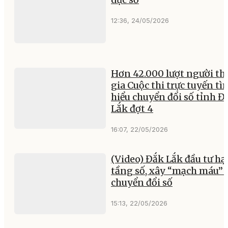
12:36, 24/05/2026
Hơn 42.000 lượt người t
gia Cuộc thi trực tuyến tì
hiểu chuyển đổi số tỉnh Đ
Lắk đợt 4
16:07, 22/05/2026
(Video) Đắk Lắk đầu tư hạ
tầng số, xây “mạch máu” 
chuyển đổi số
15:13, 22/05/2026