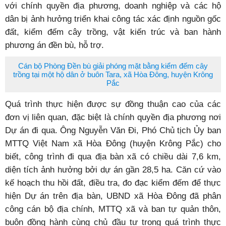
với chính quyền địa phương, doanh nghiệp và các hộ
dân bị ảnh hưởng triển khai công tác xác định nguồn gốc
đất, kiểm đếm cây trồng, vật kiến trúc và ban hành
phương án đền bù, hỗ trợ.
Cán bộ Phòng Đền bù giải phóng mặt bằng kiểm đếm cây
trồng tại một hộ dân ở buôn Tara, xã Hòa Đông, huyện Krông
Pắc
Quá trình thực hiện được sự đồng thuận cao của các
đơn vị liên quan, đặc biệt là chính quyền địa phương nơi
Dự án đi qua. Ông Nguyễn Văn Đi, Phó Chủ tịch Ủy ban
MTTQ Việt Nam xã Hòa Đông (huyện Krông Pắc) cho
biết, công trình đi qua địa bàn xã có chiều dài 7,6 km,
diện tích ảnh hưởng bởi dự án gần 28,5 ha. Căn cứ vào
kế hoạch thu hồi đất, điều tra, đo đạc kiểm đếm để thực
hiện Dự án trên địa bàn, UBND xã Hòa Đông đã phân
công cán bộ địa chính, MTTQ xã và ban tự quản thôn,
buôn đồng hành cùng chủ đầu tư trong quá trình thực