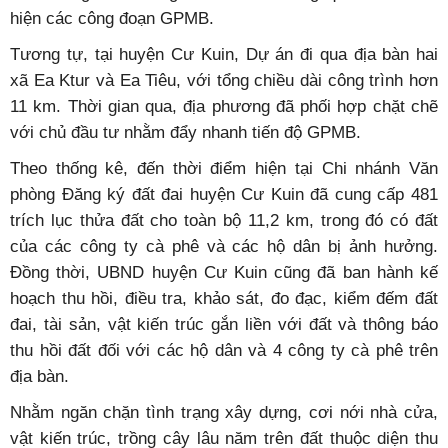
hiện các công đoạn GPMB.
Tương tự, tại huyện Cư Kuin, Dự án đi qua địa bàn hai
xã Ea Ktur và Ea Tiêu, với tổng chiều dài công trình hơn
11 km. Thời gian qua, địa phương đã phối hợp chặt chẽ
với chủ đầu tư nhằm đẩy nhanh tiến độ GPMB.
Theo thống kê, đến thời điểm hiện tại Chi nhánh Văn
phòng Đăng ký đất đai huyện Cư Kuin đã cung cấp 481
trích lục thửa đất cho toàn bộ 11,2 km, trong đó có đất
của các công ty cà phê và các hộ dân bị ảnh hưởng.
Đồng thời, UBND huyện Cư Kuin cũng đã ban hành kế
hoạch thu hồi, điều tra, khảo sát, đo đạc, kiểm đếm đất
đai, tài sản, vật kiến trúc gắn liền với đất và thông báo
thu hồi đất đối với các hộ dân và 4 công ty cà phê trên
địa bàn.
Nhằm ngăn chặn tình trạng xây dựng, cơi nới nhà cửa,
vật kiến trúc, trồng cây lâu năm trên đất thuộc diện thu