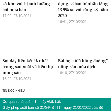
số khu vực bị ảnh hưởng
dựng cơ bản tư nhân tăng
bởi mưa bão
13,5% so với cùng kỳ năm
2020
17:02, 27/10/2021
16:41, 27/10/2021
Sợi dây liên kết “4 nhà”
Bài học từ “thông đường”
trong sản xuất và tiêu thụ
nông sản mùa dịch
nông sản
16:16, 27/10/2021
16:22, 27/10/2021
TIN ĐỌC NHIỀU
Cơ quan chủ quản: Tỉnh ủy Đắk Lắk
Giấy phép xuất bản số 31/GP-BTTTT ngày 21/01/2022 của Bộ