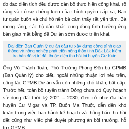
đo đạc diện tích đều được cán bộ thực hiện công khai, rõ
ràng và có sự chứng kiến của chính quyền cấp xã, Ban
tự quản buôn và chủ hộ nên bà cảm thấy rất yên tâm. Bà
mong rằng, các hộ dân khác cũng đồng tình hưởng ứng
bàn giao mặt bằng để Dự án sớm được triển khai.
Đại diện Ban Quản lý dự án đầu tư xây dựng công trình giao
thông và nông nghiệp phát triển nông thôn tỉnh Đắk Lắk kiểm
tra bản đồ vị trí đất thuộc diện thu hồi tại huyện Cư Kuin
Ông Võ Thành Toàn, Phó Trưởng Phòng Đền bù GPMB
(Ban Quản lý) cho biết, ngoài những thuận lợi nêu trên,
công tác GPMB Dự án vẫn còn những khó khăn, bất cập.
Trước hết, toàn bộ tuyến tránh Đông chưa có Quy hoạch
sử dụng đất thời kỳ 2021 – 2030, đơn cử như địa bàn
huyện Cư M’gar và TP. Buôn Ma Thuột, dẫn đến khó
khăn trong việc ban hành kế hoạch và thông báo thu hồi
đất cũng như việc phê duyệt phương án bồi thường, hỗ
trợ GPMB.