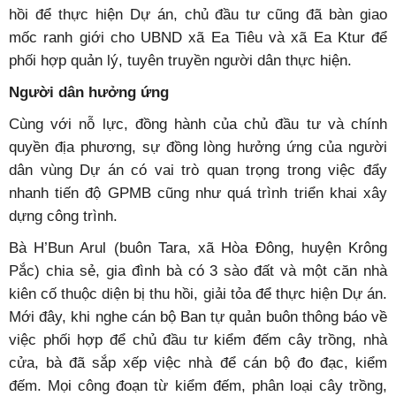
hồi để thực hiện Dự án, chủ đầu tư cũng đã bàn giao
mốc ranh giới cho UBND xã Ea Tiêu và xã Ea Ktur để
phối hợp quản lý, tuyên truyền người dân thực hiện.
Người dân hưởng ứng
Cùng với nỗ lực, đồng hành của chủ đầu tư và chính
quyền địa phương, sự đồng lòng hưởng ứng của người
dân vùng Dự án có vai trò quan trọng trong việc đẩy
nhanh tiến độ GPMB cũng như quá trình triển khai xây
dựng công trình.
Bà H’Bun Arul (buôn Tara, xã Hòa Đông, huyện Krông
Pắc) chia sẻ, gia đình bà có 3 sào đất và một căn nhà
kiên cố thuộc diện bị thu hồi, giải tỏa để thực hiện Dự án.
Mới đây, khi nghe cán bộ Ban tự quản buôn thông báo về
việc phối hợp để chủ đầu tư kiểm đếm cây trồng, nhà
cửa, bà đã sắp xếp việc nhà để cán bộ đo đạc, kiểm
đếm. Mọi công đoạn từ kiểm đếm, phân loại cây trồng,