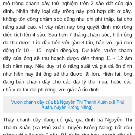
mò trồng chanh dây thử nghiệm trên 2 sào đất của gia
đình. Nhận thấy loại cây trồng này phù hợp đất ở đây,
không tốn công chăm sóc cũng như chi phí thấp, lại cho
năng suất cao, vì vậy năm nay ông quyết định mở rộng
diện tích lên 4 sào. Sau hơn 7 tháng chăm sóc, hiện ông
đã thu được lứa đầu tiên với gần 8 tấn, bán với giá dao
động từ 10 – 15 nghìn đồng/kg. Dự kiến, vườn chanh
dây của ông sẽ thu hoạch được đến tháng 11 - 12 âm
lịch năm nay. Nếu duy trì ở năng suất và giá cả ổn định
như hiện nay thì ông sẽ thu được lãi lớn. Hiện tại, ông
đang bán chanh dây cho các đại lý thu mua, hoặc các
chủ vựa tại địa phương, với giá cả ổn định.
Vườn chanh dây của bà Nguyễn Thị Thanh Xuân (xã Phú
Xuân, huyện Krông Năng).
Thấy chanh dây đang có giá, gia đình bà Nguyễn Thị
Thanh Xuân (xã Phú Xuân, huyện Krông Năng) bắt đầu