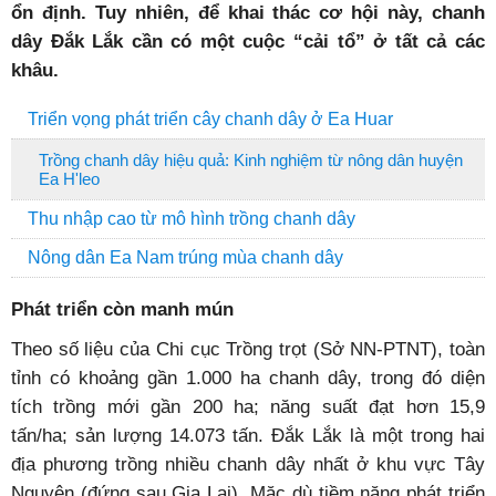
ổn định. Tuy nhiên, để khai thác cơ hội này, chanh
dây Đắk Lắk cần có một cuộc “cải tổ” ở tất cả các
khâu.
Triển vọng phát triển cây chanh dây ở Ea Huar
Trồng chanh dây hiệu quả: Kinh nghiệm từ nông dân huyện
Ea H'leo
Thu nhập cao từ mô hình trồng chanh dây
Nông dân Ea Nam trúng mùa chanh dây
Phát triển còn manh mún
Theo số liệu của Chi cục Trồng trọt (Sở NN-PTNT), toàn
tỉnh có khoảng gần 1.000 ha chanh dây, trong đó diện
tích trồng mới gần 200 ha; năng suất đạt hơn 15,9
tấn/ha; sản lượng 14.073 tấn. Đắk Lắk là một trong hai
địa phương trồng nhiều chanh dây nhất ở khu vực Tây
Nguyên (đứng sau Gia Lai). Mặc dù tiềm năng phát triển