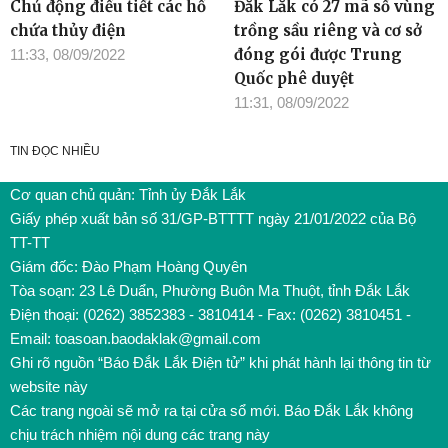
Chủ động điều tiết các hồ
Đắk Lắk có 27 mã số vùng
chứa thủy điện
trồng sầu riêng và cơ sở
đóng gói được Trung
11:33, 08/09/2022
Quốc phê duyệt
11:31, 08/09/2022
TIN ĐỌC NHIỀU
Cơ quan chủ quản: Tỉnh ủy Đắk Lắk
Giấy phép xuất bản số 31/GP-BTTTT ngày 21/01/2022 của Bộ
TT-TT
Giám đốc: Đào Phạm Hoàng Quyên
Tòa soạn: 23 Lê Duẩn, Phường Buôn Ma Thuột, tỉnh Đắk Lắk
Điện thoại: (0262) 3852383 - 3810414 - Fax: (0262) 3810451 -
Email: toasoan.baodaklak@gmail.com
Ghi rõ nguồn “Báo Đắk Lắk Điện tử” khi phát hành lại thông tin từ
website này
Các trang ngoài sẽ mở ra tại cửa sổ mới. Báo Đắk Lắk không
chịu trách nhiệm nội dung các trang này