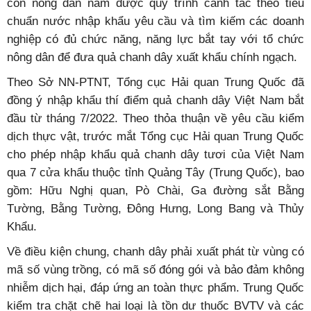
con nông dân nắm được quy trình canh tác theo tiêu
chuẩn nước nhập khẩu yêu cầu và tìm kiếm các doanh
nghiệp có đủ chức năng, năng lực bắt tay với tổ chức
nông dân để đưa quả chanh dây xuất khẩu chính ngạch.
Theo Sở NN-PTNT, Tổng cục Hải quan Trung Quốc đã
đồng ý nhập khẩu thí điểm quả chanh dây Việt Nam bắt
đầu từ tháng 7/2022. Theo thỏa thuận về yêu cầu kiểm
dịch thực vật, trước mắt Tổng cục Hải quan Trung Quốc
cho phép nhập khẩu quả chanh dây tươi của Việt Nam
qua 7 cửa khẩu thuộc tỉnh Quảng Tây (Trung Quốc), bao
gồm: Hữu Nghị quan, Pò Chài, Ga đường sắt Bằng
Tường, Bằng Tường, Đông Hưng, Long Bang và Thủy
Khẩu.
Về điều kiện chung, chanh dây phải xuất phát từ vùng có
mã số vùng trồng, có mã số đóng gói và bảo đảm không
nhiễm dịch hại, đáp ứng an toàn thực phẩm. Trung Quốc
kiểm tra chặt chẽ hai loại là tồn dư thuốc BVTV và các