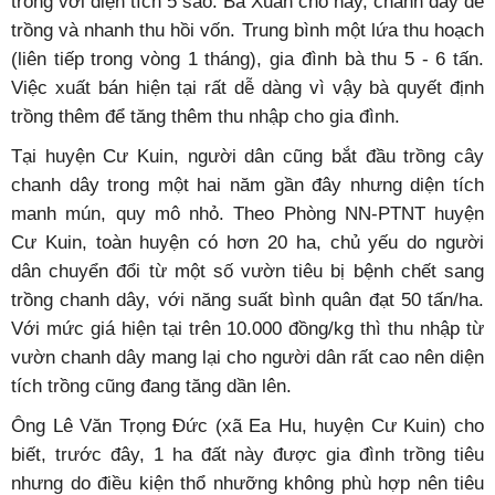
trồng với diện tích 5 sào. Bà Xuân cho hay, chanh dây dễ
trồng và nhanh thu hồi vốn. Trung bình một lứa thu hoạch
(liên tiếp trong vòng 1 tháng), gia đình bà thu 5 - 6 tấn.
Việc xuất bán hiện tại rất dễ dàng vì vậy bà quyết định
trồng thêm để tăng thêm thu nhập cho gia đình.
Tại huyện Cư Kuin, người dân cũng bắt đầu trồng cây
chanh dây trong một hai năm gần đây nhưng diện tích
manh mún, quy mô nhỏ. Theo Phòng NN-PTNT huyện
Cư Kuin, toàn huyện có hơn 20 ha, chủ yếu do người
dân chuyển đổi từ một số vườn tiêu bị bệnh chết sang
trồng chanh dây, với năng suất bình quân đạt 50 tấn/ha.
Với mức giá hiện tại trên 10.000 đồng/kg thì thu nhập từ
vườn chanh dây mang lại cho người dân rất cao nên diện
tích trồng cũng đang tăng dần lên.
Ông Lê Văn Trọng Đức (xã Ea Hu, huyện Cư Kuin) cho
biết, trước đây, 1 ha đất này được gia đình trồng tiêu
nhưng do điều kiện thổ nhưỡng không phù hợp nên tiêu