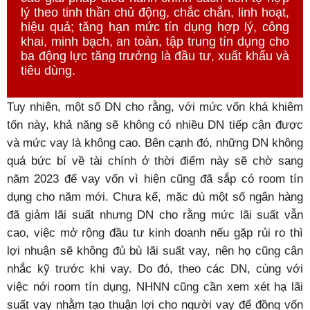
lý theo tinh thần chủ động, chắc chắn, linh hoạt,
hiệu quả; tăng hạn mức tín dụng hợp lý, công
khai, minh bạch, an toàn, tập trung tín dụng cho
ba động lực tăng trưởng là đầu tư, xuất khẩu và
tiêu dùng.
Tuy nhiên, một số DN cho rằng, với mức vốn khá khiêm
tốn này, khả năng sẽ không có nhiều DN tiếp cận được
và mức vay là không cao. Bên cạnh đó, những DN không
quá bức bí về tài chính ở thời điểm này sẽ chờ sang
năm 2023 để vay vốn vì hiện cũng đã sắp có room tín
dụng cho năm mới. Chưa kể, mặc dù một số ngân hàng
đã giảm lãi suất nhưng DN cho rằng mức lãi suất vẫn
cao, việc mở rộng đầu tư kinh doanh nếu gặp rủi ro thì
lợi nhuận sẽ không đủ bù lãi suất vay, nên họ cũng cân
nhắc kỹ trước khi vay. Do đó, theo các DN, cùng với
việc nới room tín dụng, NHNN cũng cần xem xét hạ lãi
suất vay nhằm tạo thuận lợi cho người vay để đồng vốn