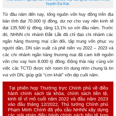
huyện Ea Kar.
Từ đầu năm đến nay, tổng nguồn vốn huy động trên địa
bàn tỉnh đạt 70.000 tỷ đồng, dư nợ cho vay nền kinh tế
đạt 135.500 tỷ đồng, tăng 13,1% so với đầu năm. Trước
đó, NHNN chi nhánh Đắk Lắk đã chỉ đạo chi nhánh các
ngân hàng thương mại cân đối, tập trung vốn phục vụ
người dân, DN sản xuất cà phê niên vụ 2022 – 2023 và
các chi nhánh ngân hàng thương mại đã cam kết nguồn
vốn cho vay hơn 8.000 tỷ đồng. Động thái này cùng với
việc các TCTD được nới room tín dụng nhìn chung là tin
vui với DN, giúp giải "cơn khát" vốn dịp cuối năm.
Tại phiên họp Thường trực Chính phủ về điều
hành chính sách tài khóa, chính sách tiền tệ,
kinh tế vĩ mô cuối năm 2022 và đầu năm 2023
vào đầu tháng 12/2022, Thủ tướng Chính phủ
Phạm Minh Chính đã yêu cầu NHNN xây dựng
các giải pháp điều hành chính sách tiền tệ hợp