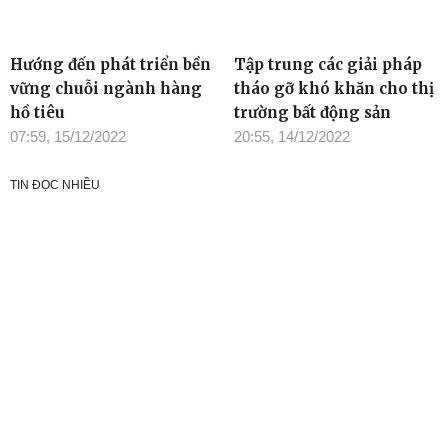
Hướng đến phát triển bền
Tập trung các giải pháp
vững chuỗi ngành hàng
tháo gỡ khó khăn cho thị
hồ tiêu
trường bất động sản
07:59, 15/12/2022
20:55, 14/12/2022
TIN ĐỌC NHIỀU
Cơ quan chủ quản: Tỉnh ủy Đắk Lắk
Giấy phép xuất bản số 31/GP-BTTTT ngày 21/01/2022 của Bộ
TT-TT
Giám đốc: Đào Phạm Hoàng Quyên
Tòa soạn: 23 Lê Duẩn, Phường Buôn Ma Thuột, tỉnh Đắk Lắk
Điện thoại: (0262) 3852383 - 3810414 - Fax: (0262) 3810451 -
Email: toasoan.baodaklak@gmail.com
Ghi rõ nguồn “Báo Đắk Lắk Điện tử” khi phát hành lại thông tin từ
website này
Các trang ngoài sẽ mở ra tại cửa sổ mới. Báo Đắk Lắk không