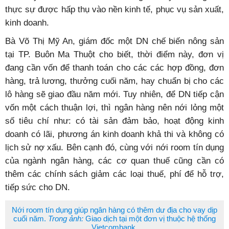
thực sự được hấp thụ vào nền kinh tế, phục vụ sản xuất,
kinh doanh.
Bà Võ Thị Mỹ An, giám đốc một DN chế biến nông sản
tại TP. Buôn Ma Thuột cho biết, thời điểm này, đơn vị
đang cần vốn để thanh toán cho các các hợp đồng, đơn
hàng, trả lương, thưởng cuối năm, hay chuẩn bị cho các
lô hàng sẽ giao đầu năm mới. Tuy nhiên, để DN tiếp cận
vốn một cách thuận lợi, thì ngân hàng nên nới lỏng một
số tiêu chí như: có tài sản đảm bảo, hoạt động kinh
doanh có lãi, phương án kinh doanh khả thi và không có
lịch sử nợ xấu. Bên cạnh đó, cùng với nới room tín dụng
của ngành ngân hàng, các cơ quan thuế cũng cần có
thêm các chính sách giảm các loại thuế, phí để hỗ trợ,
tiếp sức cho DN.
Nới room tín dụng giúp ngân hàng có thêm dư địa cho vay dịp
cuối năm.
Trong ảnh:
Giao dịch tại một đơn vị thuộc hệ thống
Vietcombank.