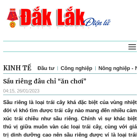
T
KINH TẾ
Đầu tư
Công nghiệp
Nông nghiệp - N
Sầu riêng đâu chỉ “ăn chơi”
04:15, 26/01/2023
Sầu riêng là loại trái cây khá đặc biệt của vùng nhiệt
đới vì khó tìm được trái cây nào mang đến nhiều cảm
xúc trái chiều như sầu riêng. Chính vì sự khác biệt
thú vị giữa muôn vàn các loại trái cây, cùng với giá
trị dinh dưỡng cao nên sầu riêng được ví là loại trái