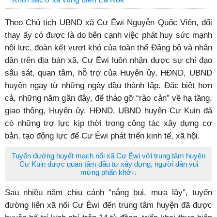
Theo Chủ tịch UBND xã Cư Êwi Nguyễn Quốc Viện, đổi
thay ấy có được là do bên cạnh việc phát huy sức mạnh
nội lực, đoàn kết vượt khó của toàn thể Đảng bộ và nhân
dân trên địa bàn xã, Cư Êwi luôn nhận được sự chỉ đạo
sâu sát, quan tâm, hỗ trợ của Huyện ủy, HĐND, UBND
huyện ngay từ những ngày đầu thành lập. Đặc biệt hơn
cả, những năm gần đây, để tháo gỡ “rào cản” về hạ tầng,
giao thông, Huyện ủy, HĐND, UBND huyện Cư Kuin đã
có những trợ lực kịp thời trong công tác xây dựng cơ
bản, tạo động lực để Cư Êwi phát triển kinh tế, xã hội.
Tuyến đường huyết mạch nối xã Cư Êwi với trung tâm huyện
Cư Kuin được quan tâm đầu tư xây dựng, người dân vui
mừng phấn khởi .
Sau nhiều năm chịu cảnh “nắng bụi, mưa lầy”, tuyến
đường liên xã nối Cư Êwi đến trung tâm huyện đã được