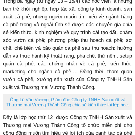
Trong ba ngày (từ ngày 13 – 15/4) các học viên là những
bạn trẻ khởi nghiệp, hợp tác xã, công ty kinh doanh, sản
xuất cà phê; những người muốn tìm hiểu về ngành hàng
cà phê trong và ngoài tỉnh sẽ được các chuyên gia chia
sẻ kiến thức, kinh nghiệm về quy trình cải tạo đất, chăm
sóc vườn cà phê; phương pháp thu hoạch cà phê; sơ
chế, chế biến và bảo quản cà phê sau thu hoạch; hướng
dẫn và thực hành kỹ thuật rang, pha chế, thử nếm, setup
quán cà phê; các chứng nhận về cà phê; kiến thức
marketing cho ngành cà phê…. Đồng thời, tham quan
vườn cà phê, xưởng sản xuất của Công ty TNHH Sản
xuất và Thương mại Vương Thành Công.
Ông Lê Văn Vương, Giám đốc Công ty TNHH Sản xuất và
Thương mại Vương Thành Công chia sẻ kiến thức tại lớp học.
Đây là lớp học thứ 12 được Công ty TNHH Sản xuất và
Thương mại Vương Thành Công tổ chức miễn phí cho
cộng đồng muốn tìm hiểu về lợi ích của canh tác cà phê