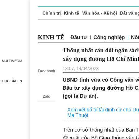
Chính trị
Kinh tế
Văn hóa - Xã hội
Đất và n
Doanh nghiệp giới thiệu
Phóng sự - Ký sự
Đ
KINH TẾ
Đầu tư
Công nghiệp
Nô
Thống nhất cân đối ngân
Zalo
Dự án Đầu tư xây dựng 
MULTIMEDIA
Đông TP. Buôn Ma Thuột
Facebook
13:07, 14/04/2023
ĐỌC BÁO IN
UBND tỉnh vừa có Công văn về
Đầu tư xây dựng đường Hồ Ch
Zalo
(gọi là Dự án).
Xem xét bố trí tái định cư cho
Ma Thuột
Trên cơ sở thống nhất của Ban 