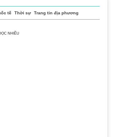
ốc tế
Thời sự
Trang tin địa phương
 ĐỌC NHIỀU
 vụ
Thị trường
Du lịch