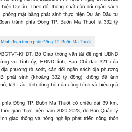
tải tại Công văn số 2626/BGTVT-KHĐT ngày 17/3/2023
c hiện Dự án. Theo đó, thống nhất cân đối ngân sách
iải phóng mặt bằng phát sinh thực hiện Dự án Đầu tư
oạn tránh phía Đông TP. Buôn Ma Thuột là 332 tỷ
Minh đoạn tránh phía Đông TP. Buôn Ma Thuột.
6/BGTVT-KHĐT, Bộ Giao thông vận tải đề nghị UBND
ờng vụ Tỉnh ủy, HĐND tỉnh, Ban Chỉ đạo 321 của
 địa phương rà soát, cân đối ngân sách địa phương
B phát sinh (khoảng 332 tỷ đồng) không để ảnh
ô, kết cấu, tính đồng bộ của công trình và hiệu quả
 phía Đông TP. Buôn Ma Thuột có chiều dài 39 km,
 thời gian thực hiện năm 2020-2023, do Ban Quản lý
nh giao thông và nông nghiệp phát triển nông thôn