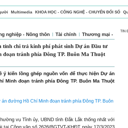
gười
Multimedia
KHOA HỌC - CÔNG NGHỆ - CHUYỂN ĐỔI SỐ
Qu
ọc báo in
Tòa soạn - Bạn đọc
Vấn Đề Bạn Đọc Quan Tâm
TIN
ng nghiệp - Nông thôn
Tài chính
Thương mại - Dịch
 sách tỉnh chi trả kinh phí phát sinh
đường Hồ Chí Minh đoạn tránh phía
 ý kiến lồng ghép nguồn vốn để thực hiện Dự án
í Minh đoạn tránh phía Đông TP. Buôn Ma Thuột
 Dự án đường Hồ Chí Minh đoạn tránh phía Đông TP. Buôn
Thường vụ Tỉnh ủy, UBND tỉnh Đắk Lắk thống nhất với