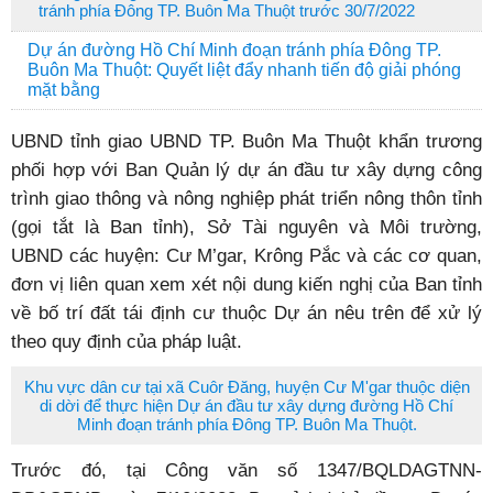
Đề nghị bàn giao mặt bằng Dự án đường Hồ Chí Minh đoạn
tránh phía Đông TP. Buôn Ma Thuột trước 30/7/2022
Dự án đường Hồ Chí Minh đoạn tránh phía Đông TP.
Buôn Ma Thuột: Quyết liệt đẩy nhanh tiến độ giải phóng
mặt bằng
UBND tỉnh giao UBND TP. Buôn Ma Thuột khẩn trương
phối hợp với Ban Quản lý dự án đầu tư xây dựng công
trình giao thông và nông nghiệp phát triển nông thôn tỉnh
(gọi tắt là Ban tỉnh), Sở Tài nguyên và Môi trường,
UBND các huyện: Cư M’gar, Krông Pắc và các cơ quan,
đơn vị liên quan xem xét nội dung kiến nghị của Ban tỉnh
về bố trí đất tái định cư thuộc Dự án nêu trên để xử lý
theo quy định của pháp luật.
Khu vực dân cư tại xã Cuôr Đăng, huyện Cư M'gar thuộc diện
di dời để thực hiện Dự án đầu tư xây dựng đường Hồ Chí
Minh đoạn tránh phía Đông TP. Buôn Ma Thuột.