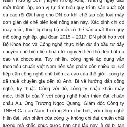
Nam Trường Sơn (huyện Krông Ana). Những ngày đầu
mới thành lập, đơn vị tự tìm hiểu quy trình sản xuất bột
ca cao rồi đặt hàng cho DN cơ khí chế tạo các loại máy
đơn giản để chế biến loại nông sản này. Xác định chỉ có
may móc, thiết bị đồng bộ mới có thể sản xuất theo quy
mô công nghiệp, giai đoạn 2015 – 2017, DN phối hợp với
Bộ Khoa học và Công nghệ thực hiện dự án đầu tư dây
chuyền chế biến liên hoàn từ nguyên liệu thô đến bột ca
cao và chocolate. Tuy nhiên, công nghệ áp dụng vẫn
theo tiêu chuẩn Việt Nam nên sản phẩm còn nhiều lỗi. Để
tiếp cận công nghệ chế biến ca cao của thế giới, công ty
đã thuê chuyên gia đến từ Anh, Bỉ về hướng dẫn công
nghệ, kỹ thuật. Cùng với đó, công ty nhập khẩu máy
móc, thiết bị của Ý với công nghệ hoàn thiện đạt chuẩn
châu Âu. Ông Trương Ngọc Quang, Giám đốc Công ty
TNHH Ca cao Nam Trường Sơn cho biết, với công nghệ
hiện đại, sản phẩm của công ty không chỉ đạt chuẩn chất
lượng mà khắc phục được hạn chế lâu nay là dễ bị tan