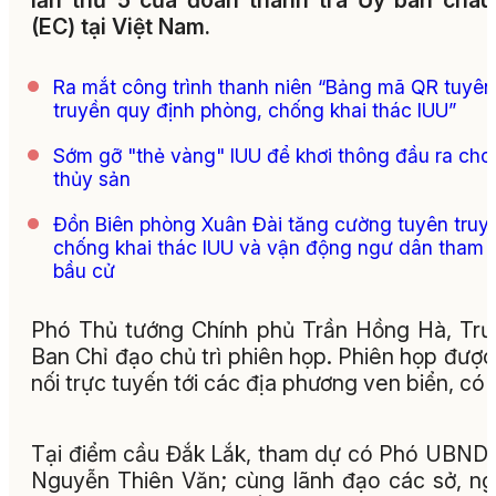
lần thứ 5 của đoàn thanh tra Ủy ban châ
(EC) tại Việt Nam.
Ra mắt công trình thanh niên “Bảng mã QR tuyên
truyền quy định phòng, chống khai thác IUU”
Sớm gỡ "thẻ vàng" IUU để khơi thông đầu ra cho
thủy sản
Đồn Biên phòng Xuân Đài tăng cường tuyên truy
chống khai thác IUU và vận động ngư dân tham 
bầu cử
Phó Thủ tướng Chính phủ Trần Hồng Hà, Tr
Ban Chỉ đạo chủ trì phiên họp. Phiên họp được
nối trực tuyến tới các địa phương ven biển, có 
Tại điểm cầu Đắk Lắk, tham dự có Phó UBND 
Nguyễn Thiên Văn; cùng lãnh đạo các sở, n