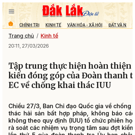
CHÍNH TRỊ
KINH TẾ
VĂN HÓA - XÃ HỘI
ĐẤT VÀ NGƯỜ
Trang chủ
Kinh tế
20:11, 27/03/2026
Tập trung thực hiện hoàn thiện 
kiến đóng góp của Đoàn thanh t
EC về chống khai thác IUU
Chiều 27/3, Ban Chỉ đạo Quốc gia về chống 
thác hải sản bất hợp pháp, không báo cá
không theo quy định (IUU) tổ chức phiên họ
rà soát các nhiệm vụ trọng tâm sau đợt kiểm