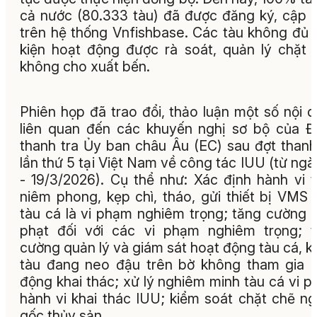
cả nước (80.333 tàu) đã được đăng ký, cập 
trên hệ thống Vnfishbase. Các tàu không đủ 
kiện hoạt động được rà soát, quản lý chặt 
không cho xuất bến.
Phiên họp đã trao đổi, thảo luận một số nội 
liên quan đến các khuyến nghị sơ bộ của 
thanh tra Ủy ban châu Âu (EC) sau đợt thanh
lần thứ 5 tại Việt Nam về công tác IUU (từ ngà
- 19/3/2026). Cụ thể như: Xác định hành vi 
niêm phong, kẹp chì, tháo, gửi thiết bị VMS 
tàu cá là vi phạm nghiêm trọng; tăng cường
phạt đối với các vi phạm nghiêm trọng; 
cường quản lý và giám sát hoạt động tàu cá, k
tàu đang neo đậu trên bờ không tham gia h
động khai thác; xử lý nghiêm minh tàu cá vi 
hành vi khai thác IUU; kiểm soát chặt chẽ n
gốc thủy sản…