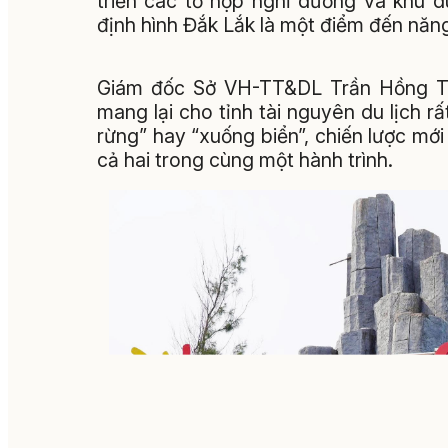
triển các tổ hợp nghỉ dưỡng và khu d
định hình Đắk Lắk là một điểm đến năng
Giám đốc Sở VH-TT&DL Trần Hồng Tiế
mang lại cho tỉnh tài nguyên du lịch rấ
rừng” hay “xuống biển”, chiến lược mớ
cả hai trong cùng một hành trình.