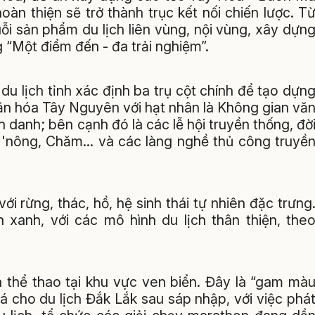
àn thiện sẽ trở thành trục kết nối chiến lược. T
ỗi sản phẩm du lịch liên vùng, nội vùng, xây dựn
 “Một điểm đến - đa trải nghiệm”.
du lịch tỉnh xác định ba trụ cột chính để tạo dựn
văn hóa Tây Nguyên với hạt nhân là Không gian vă
anh; bên cạnh đó là các lễ hội truyền thống, đờ
'nông, Chăm… và các làng nghề thủ công truyề
với rừng, thác, hồ, hệ sinh thái tự nhiên đặc trưng
h xanh, với các mô hình du lịch thân thiện, the
à thể thao tại khu vực ven biển. Đây là “gam mà
á cho du lịch Đắk Lắk sau sáp nhập, với việc phá