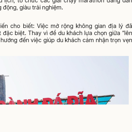
u lịch, tổ chức các giải chạy marathon đang dầ
 động, giàu trải nghiệm.
n cho biết: Việc mở rộng không gian địa lý đ
t đặc biệt. Thay vì để du khách lựa chọn giữa “lê
i hướng đến việc giúp du khách cảm nhận trọn vẹ