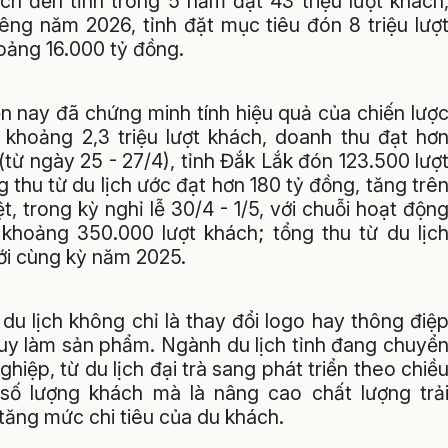
ch đến tỉnh trong 5 năm đạt 43 triệu lượt khách
êng năm 2026, tỉnh đặt mục tiêu đón 8 triệu lượ
oảng 16.000 tỷ đồng.
n nay đã chứng minh tính hiệu quả của chiến lượ
 khoảng 2,3 triệu lượt khách, doanh thu đạt hơ
từ ngày 25 - 27/4), tỉnh Đắk Lắk đón 123.500 lượ
thu từ du lịch ước đạt hơn 180 tỷ đồng, tăng trê
 trong kỳ nghỉ lễ 30/4 - 1/5, với chuỗi hoạt độn
 khoảng 350.000 lượt khách; tổng thu từ du lịc
ới cùng kỳ năm 2025.
u du lịch không chỉ là thay đổi logo hay thông điệ
duy làm sản phẩm. Ngành du lịch tỉnh đang chuyể
hiệp, từ du lịch đại trà sang phát triển theo chiề
 số lượng khách mà là nâng cao chất lượng trả
a tăng mức chi tiêu của du khách.