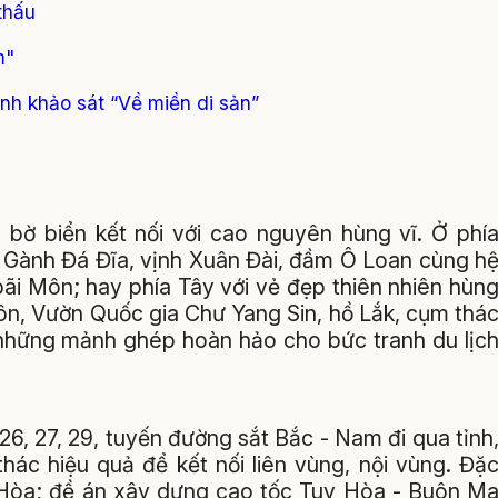
thấu
m"
nh khảo sát “Về miền di sản”
 bờ biển kết nối với cao nguyên hùng vĩ. Ở phí
 Gành Đá Đĩa, vịnh Xuân Đài, đầm Ô Loan cùng h
bãi Môn; hay phía Tây với vẻ đẹp thiên nhiên hùn
ôn, Vườn Quốc gia Chư Yang Sin, hồ Lắk, cụm thá
 những mảnh ghép hoàn hảo cho bức tranh du lịc
26, 27, 29, tuyến đường sắt Bắc - Nam đi qua tỉnh
hác hiệu quả để kết nối liên vùng, nội vùng. Đặ
 Hòa; đề án xây dựng cao tốc Tuy Hòa - Buôn M