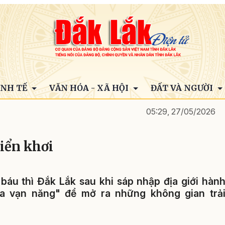
INH TẾ
VĂN HÓA - XÃ HỘI
ĐẤT VÀ NGƯỜI
05:29, 27/05/2026
biển khơi
 báu thì Đắk Lắk sau khi sáp nhập địa giới hàn
óa vạn năng" để mở ra những không gian trả