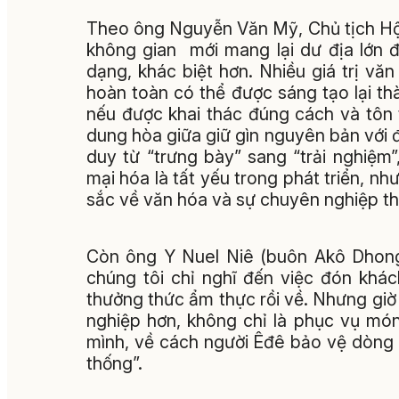
Theo ông Nguyễn Văn Mỹ, Chủ tịch Hội
không gian mới mang lại dư địa lớn 
dạng, khác biệt hơn. Nhiều giá trị v
hoàn toàn có thể được sáng tạo lại thà
nếu được khai thác đúng cách và tôn t
dung hòa giữa giữ gìn nguyên bản với đ
duy từ “trưng bày” sang “trải nghiệm”,
mại hóa là tất yếu trong phát triển, nh
sắc về văn hóa và sự chuyên nghiệp tha
Còn ông Y Nuel Niê (buôn Akô Dhong
chúng tôi chỉ nghĩ đến việc đón kh
thưởng thức ẩm thực rồi về. Nhưng giờ
nghiệp hơn, không chỉ là phục vụ mó
mình, về cách người Êđê bảo vệ dòng su
thống”.