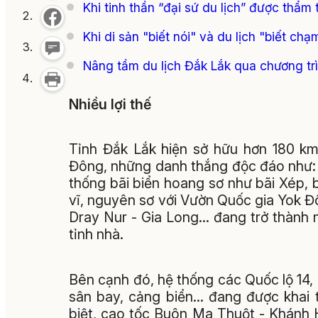
Khi tinh thần “đại sứ du lịch” được thẩm 
Khi di sản "biết nói" và du lịch "biết chạ
Nâng tầm du lịch Đắk Lắk qua chương trì
Nhiều lợi thế
Tỉnh Đắk Lắk hiện sở hữu hơn 180 km
Đông, những danh thắng độc đáo như:
thống bãi biển hoang sơ như bãi Xép, 
vĩ, nguyên sơ với Vườn Quốc gia Yok Đ
Dray Nur - Gia Long… đang trở thành
tỉnh nhà.
Bên cạnh đó, hệ thống các Quốc lộ 14, 
sân bay, cảng biển… đang được khai t
biệt, cao tốc Buôn Ma Thuột - Khánh