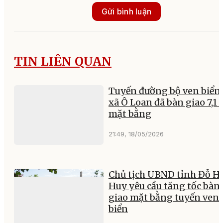
Gửi bình luận
TIN LIÊN QUAN
Tuyến đường bộ ven biển
xã Ô Loan đã bàn giao 7,1
mặt bằng
21:49, 18/05/2026
Chủ tịch UBND tỉnh Đỗ H
Huy yêu cầu tăng tốc bàn
giao mặt bằng tuyến ven
biển