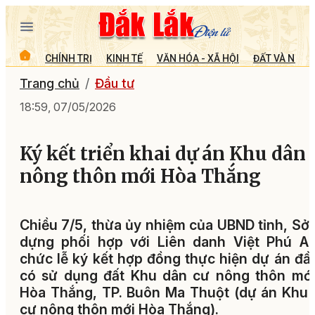
CHÍNH TRỊ
KINH TẾ
VĂN HÓA - XÃ HỘI
ĐẤT VÀ NGƯỜ
Trang chủ
Đầu tư
18:59, 07/05/2026
Ký kết triển khai dự án Khu dân 
nông thôn mới Hòa Thắng
Chiều 7/5, thừa ủy nhiệm của UBND tỉnh, Sở
dựng phối hợp với Liên danh Việt Phú An
chức lễ ký kết hợp đồng thực hiện dự án đầ
có sử dụng đất Khu dân cư nông thôn mới
Hòa Thắng, TP. Buôn Ma Thuột (dự án Khu
cư nông thôn mới Hòa Thắng).