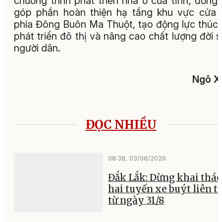
chương trình phát triển nhà ở của tỉnh; đồng 
góp phần hoàn thiện hạ tầng khu vực cửa
phía Đông Buôn Ma Thuột, tạo động lực thúc
phát triển đô thị và nâng cao chất lượng đời 
người dân.
Ngô X
ĐỌC NHIỀU
08:38, 03/08/2026
Đắk Lắk: Dừng khai thác
hai tuyến xe buýt liên t
từ ngày 31/8